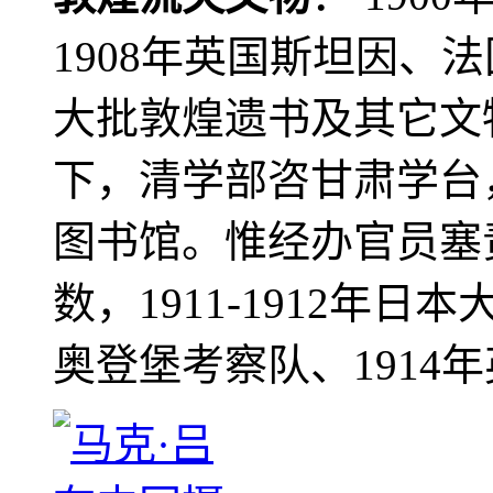
1908年英国斯坦因、
大批敦煌遗书及其它文物
下，清学部咨甘肃学台
图书馆。惟经办官员塞
数，1911-1912年日本
奥登堡考察队、1914