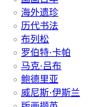
海外遗珍
历代书法
布列松
罗伯特·卡帕
马克·吕布
鲍德里亚
威尼斯·伊斯兰
版画撷英