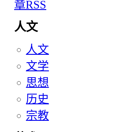
人文
人文
文学
思想
历史
宗教