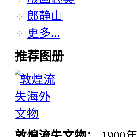
郎静山
更多...
推荐图册
敦煌流失文物
： 190