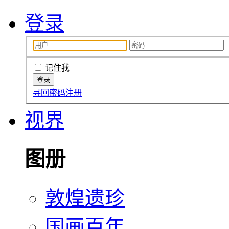
登录
记住我
寻回密码
注册
视界
图册
敦煌遗珍
国画百年