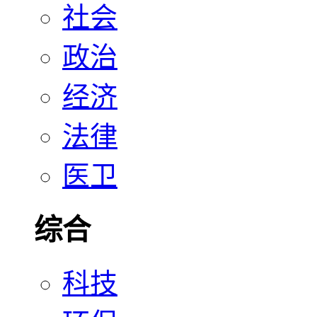
社会
政治
经济
法律
医卫
综合
科技