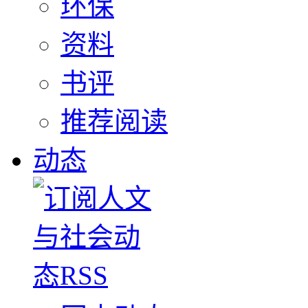
环保
资料
书评
推荐阅读
动态