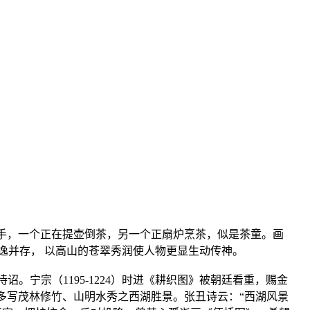
手，一个正在提壶倒茶，另一个正扇炉烹茶，似是茶童。画
逸并存， 以高山的苍翠秀润使人物更显生动传神。
画院待诏。宁宗（1195-1224）时进《耕织图》被朝廷看重，赐金
多写茂林修竹、山明水秀之西湖胜景。张丑诗云：“西湖风景