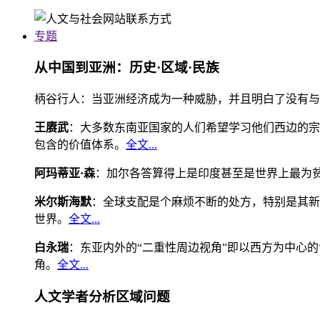
专题
从中国到亚洲：历史·区域·民族
柄谷行人：当亚洲经济成为一种威胁，并且明白了没有与
王赓武
：大多数东南亚国家的人们希望学习他们西边的宗
包含的价值体系。
全文...
阿玛蒂亚·森
：加尔各答算得上是印度甚至是世界上最为
米尔斯海默
：全球支配是个麻烦不断的处方，特别是其新
世界。
全文...
白永瑞
：东亚内外的“二重性周边视角”即以西方为中心
角。
全文...
人文学者分析区域问题