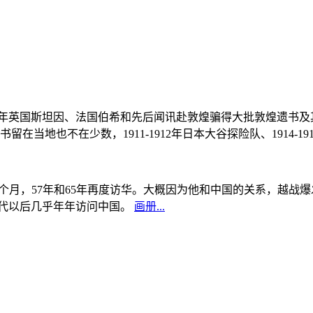
, 1908年英国斯坦因、法国伯希和先后闻讯赴敦煌骗得大批敦煌遗
当地也不在少数，1911-1912年日本大谷探险队、1914-1
中国5个月，57年和65年再度访华。大概因为他和中国的关系，越
0年代以后几乎年年访问中国。
画册...