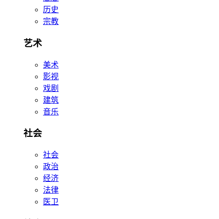
历史
宗教
艺术
美术
影视
戏剧
建筑
音乐
社会
社会
政治
经济
法律
医卫