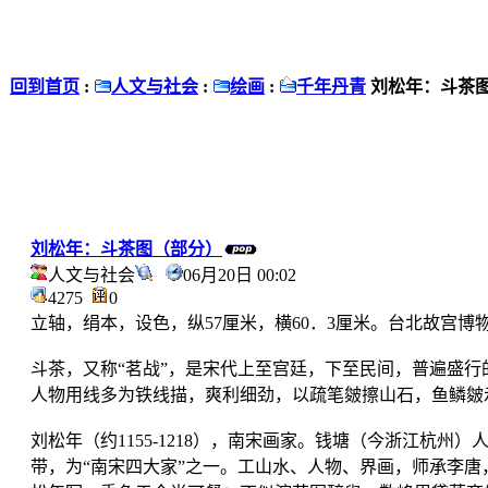
回到首页
:
人文与社会
:
绘画
:
千年丹青
刘松年：斗茶
刘松年：斗茶图（部分）
人文与社会
06月20日 00:02
4275
0
立轴，绢本，设色，纵57厘米，横60．3厘米。台北故宫博
斗茶，又称“茗战”，是宋代上至宫廷，下至民间，普遍盛
人物用线多为铁线描，爽利细劲，以疏笔皴擦山石，鱼鳞皴
刘松年（约1155-1218），南宋画家。钱塘（今浙江杭州）人，
带，为“南宋四大家”之一。工山水、人物、界画，师承李