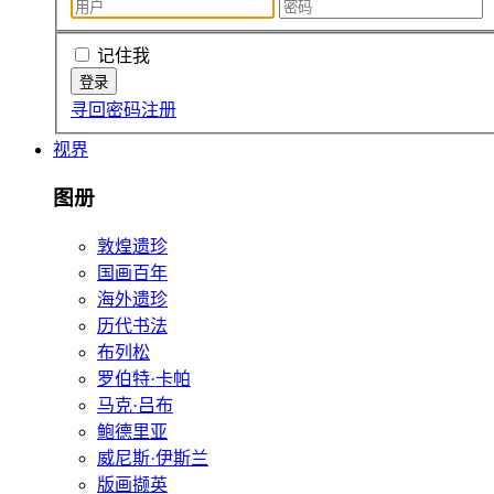
记住我
寻回密码
注册
视界
图册
敦煌遗珍
国画百年
海外遗珍
历代书法
布列松
罗伯特·卡帕
马克·吕布
鲍德里亚
威尼斯·伊斯兰
版画撷英