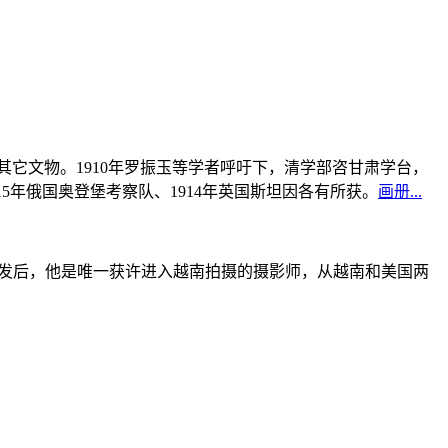
书及其它文物。1910年罗振玉等学者呼吁下，清学部咨甘肃学台，
915年俄国奥登堡考察队、1914年英国斯坦因各有所获。
画册...
战爆发后，他是唯一获许进入越南拍摄的摄影师，从越南和美国两