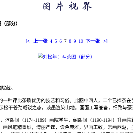
图（部分）
[<
上一张
4
5
6
7
8
9
10
下一张
>]
物院藏。
行的一种评比茶质优劣的技艺和习俗。此图中四人，二个已捧茶在
示松干苍劲斑驳之态，淡墨渲染山地。画面工写兼备，细致与豪
淳熙间（1174-1189）画院学生，绍熙间（1190-1194）升
唐，画风笔精墨妙，清丽严谨，设色典雅，界画工致。常画西湖，