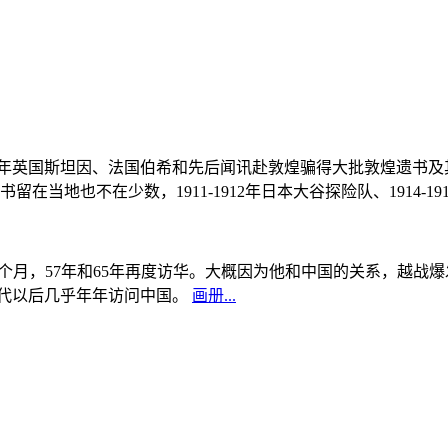
, 1908年英国斯坦因、法国伯希和先后闻讯赴敦煌骗得大批敦煌遗
当地也不在少数，1911-1912年日本大谷探险队、1914-1
中国5个月，57年和65年再度访华。大概因为他和中国的关系，越
0年代以后几乎年年访问中国。
画册...