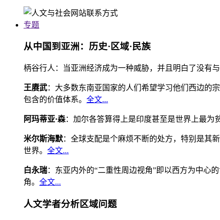
专题
从中国到亚洲：历史·区域·民族
柄谷行人：当亚洲经济成为一种威胁，并且明白了没有与
王赓武
：大多数东南亚国家的人们希望学习他们西边的宗
包含的价值体系。
全文...
阿玛蒂亚·森
：加尔各答算得上是印度甚至是世界上最为
米尔斯海默
：全球支配是个麻烦不断的处方，特别是其新
世界。
全文...
白永瑞
：东亚内外的“二重性周边视角”即以西方为中心
角。
全文...
人文学者分析区域问题