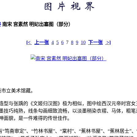
粹
南宋 宫素然 明妃出塞图（部分）
[<
上一张
4
5
6
7
8
9
10
下一张
>]
大阪市立美术馆藏。
造型与张踽的《文姬归汉图》极为相似，图中绘西汉元帝时宫女
墨技巧纯熟，线条勾画细致流畅，以淡墨稍染衣褶、马体，粗笔
神面貌，是一件难得的传世佳作。
“笃斋审定”、“竹林书屋”、“棠村”、“蕉林书屋”、“蕉林居士”