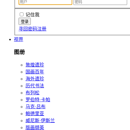
记住我
寻回密码
注册
视界
图册
敦煌遗珍
国画百年
海外遗珍
历代书法
布列松
罗伯特·卡帕
马克·吕布
鲍德里亚
威尼斯·伊斯兰
版画撷英