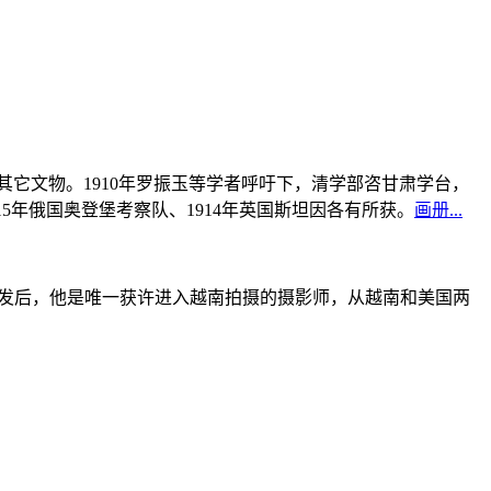
书及其它文物。1910年罗振玉等学者呼吁下，清学部咨甘肃学台，
915年俄国奥登堡考察队、1914年英国斯坦因各有所获。
画册...
战爆发后，他是唯一获许进入越南拍摄的摄影师，从越南和美国两