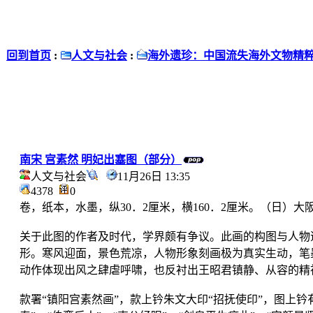
回到首页
:
人文与社会
:
海外遗珍：中国流失海外文物精
南宋 宫素然 明妃出塞图（部分）
人文与社会
11月26日 13:35
4378
0
卷，纸本，水墨，纵30．2厘米，横160．2厘米。（日）
关于此图的作者及时代，学界颇有争议。此画的构图与人物
形。寒风迎面，景色荒凉，人物形象刻画极为真实生动，笔
动作体现出风之肆虐呼啸，也反衬出王昭君镇静、从容的精
款署“镇阳宫素然画”，款上钤朱文大印“招抚使印”，图上钤有