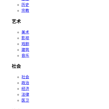
历史
宗教
艺术
美术
影视
戏剧
建筑
音乐
社会
社会
政治
经济
法律
医卫