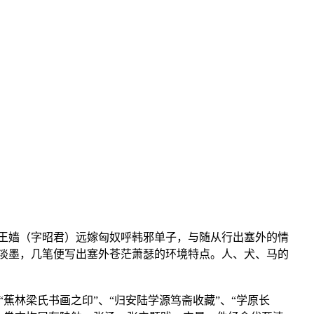
王嫱（字昭君）远嫁匈奴呼韩邪单子，与随从行出塞外的情
淡墨，几笔便写出塞外苍茫萧瑟的环境特点。人、犬、马的
、“蕉林梁氏书画之印”、“归安陆学源笃斋收藏”、“学原长