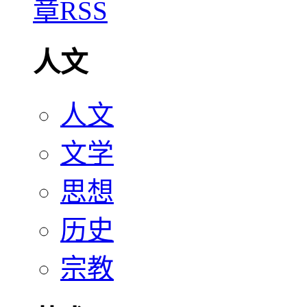
人文
人文
文学
思想
历史
宗教