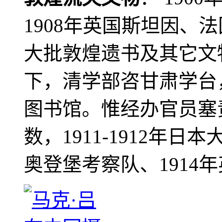
1908年英国斯坦因、
大批敦煌遗书及其它文物
下，清学部咨甘肃学台
图书馆。惟经办官员塞
数，1911-1912年日本
奥登堡考察队、1914