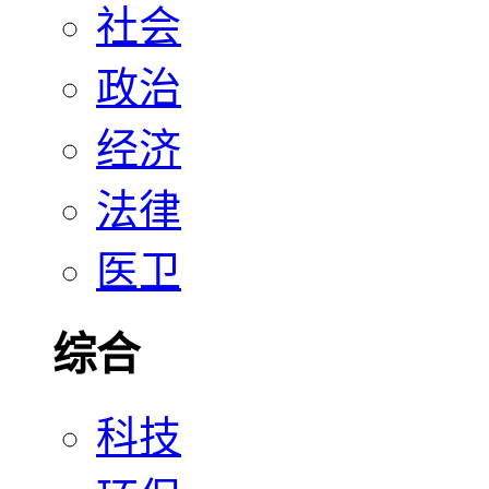
社会
政治
经济
法律
医卫
综合
科技