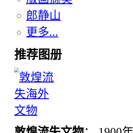
郎静山
更多...
推荐图册
敦煌流失文物
： 190