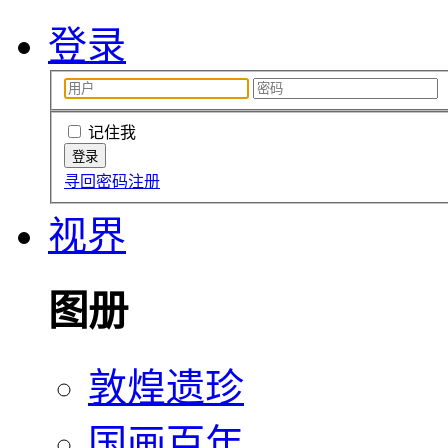
登录
记住我
寻回密码
注册
视界
图册
敦煌遗珍
国画百年