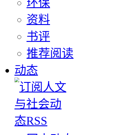
环保
资料
书评
推荐阅读
动态