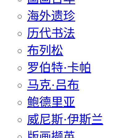
海外遗珍
历代书法
布列松
罗伯特·卡帕
马克·吕布
鲍德里亚
威尼斯·伊斯兰
版画撷英