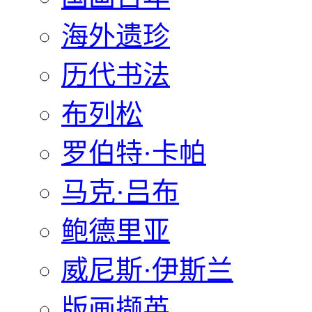
海外遗珍
历代书法
布列松
罗伯特·卡帕
马克·吕布
鲍德里亚
威尼斯·伊斯兰
版画撷英