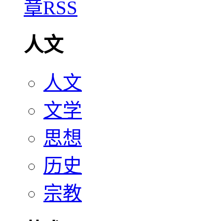
人文
人文
文学
思想
历史
宗教