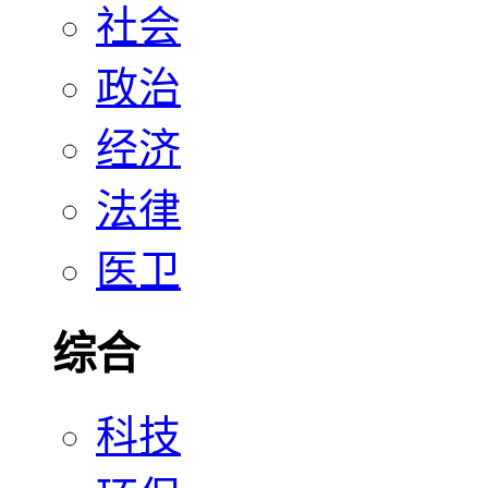
社会
政治
经济
法律
医卫
综合
科技