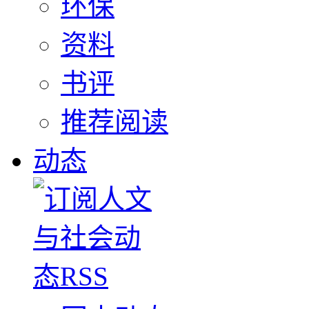
环保
资料
书评
推荐阅读
动态