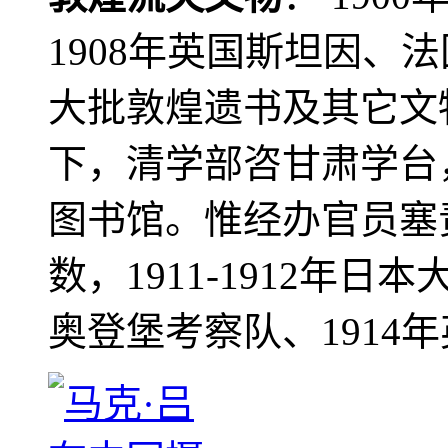
1908年英国斯坦因、
大批敦煌遗书及其它文物
下，清学部咨甘肃学台
图书馆。惟经办官员塞
数，1911-1912年日本
奥登堡考察队、1914