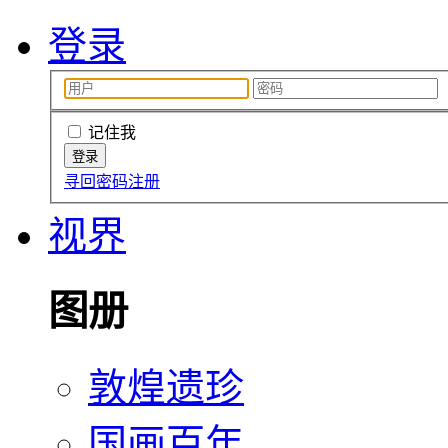
登录
记住我
寻回密码
注册
视界
图册
敦煌遗珍
国画百年