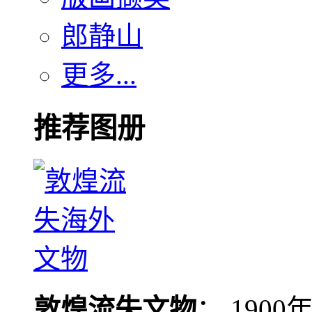
郎静山
更多...
推荐图册
敦煌流失文物
： 190