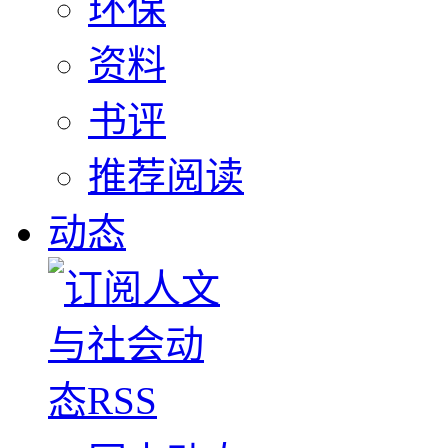
环保
资料
书评
推荐阅读
动态