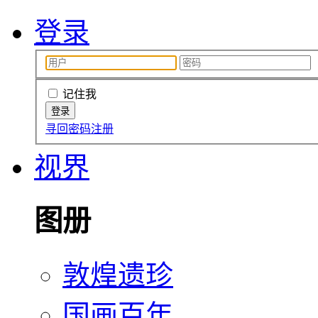
登录
记住我
寻回密码
注册
视界
图册
敦煌遗珍
国画百年