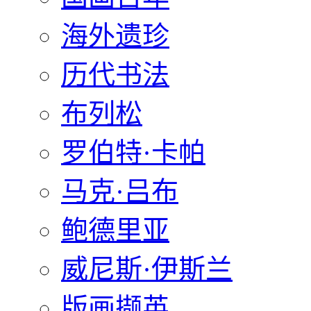
海外遗珍
历代书法
布列松
罗伯特·卡帕
马克·吕布
鲍德里亚
威尼斯·伊斯兰
版画撷英