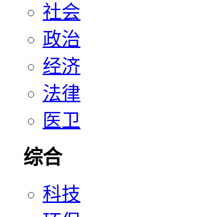
社会
政治
经济
法律
医卫
综合
科技