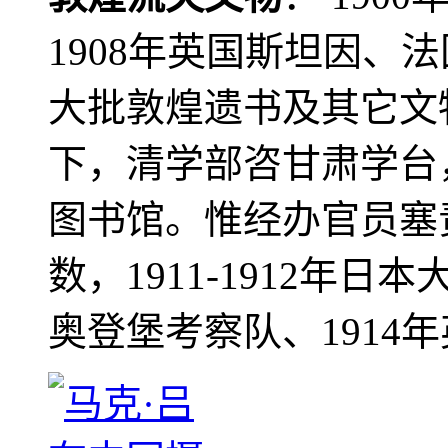
1908年英国斯坦因、
大批敦煌遗书及其它文物
下，清学部咨甘肃学台
图书馆。惟经办官员塞
数，1911-1912年日本
奥登堡考察队、1914