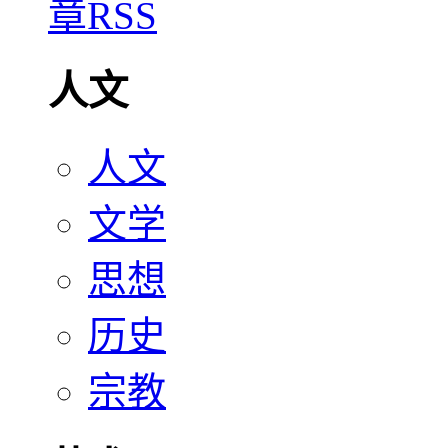
人文
人文
文学
思想
历史
宗教