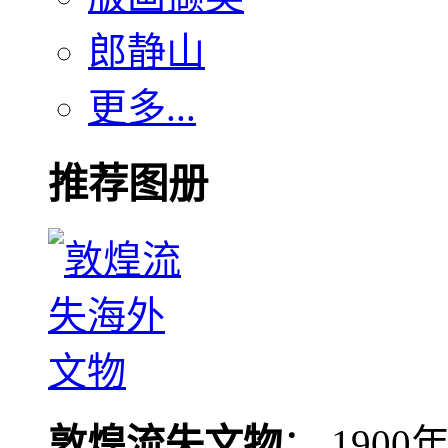
郎静山
更多...
推荐图册
敦煌流失文物
： 190