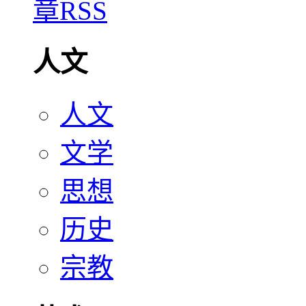
人文
人文
文学
思想
历史
宗教