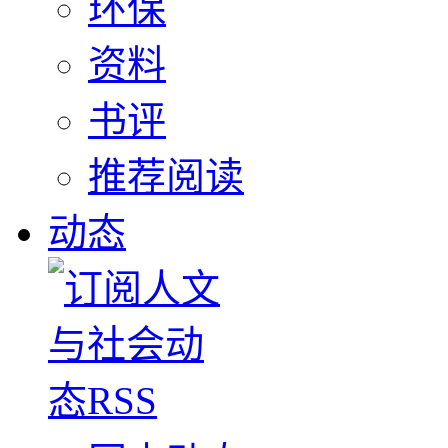
环保
资料
书评
推荐阅读
动态