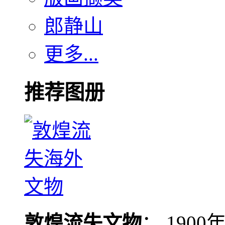
郎静山
更多...
推荐图册
敦煌流失文物
： 190