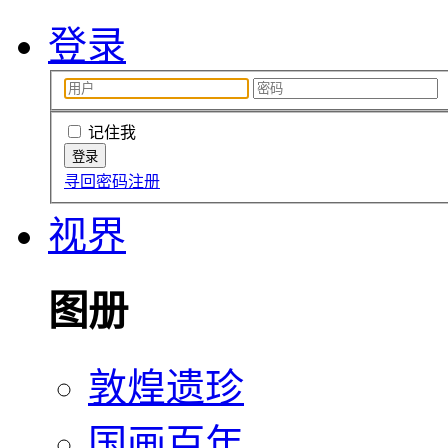
登录
记住我
寻回密码
注册
视界
图册
敦煌遗珍
国画百年