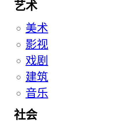
艺术
美术
影视
戏剧
建筑
音乐
社会