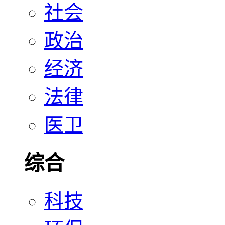
社会
政治
经济
法律
医卫
综合
科技