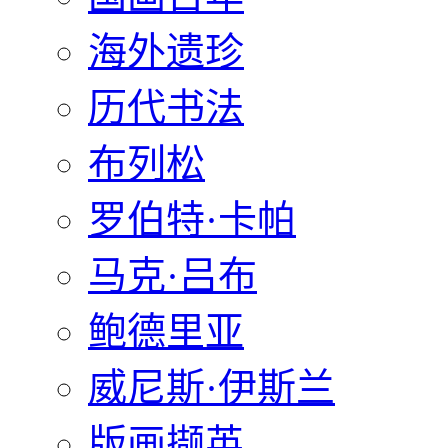
海外遗珍
历代书法
布列松
罗伯特·卡帕
马克·吕布
鲍德里亚
威尼斯·伊斯兰
版画撷英