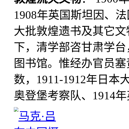
1908年英国斯坦因、
大批敦煌遗书及其它文物
下，清学部咨甘肃学台
图书馆。惟经办官员塞
数，1911-1912年日本
奥登堡考察队、1914