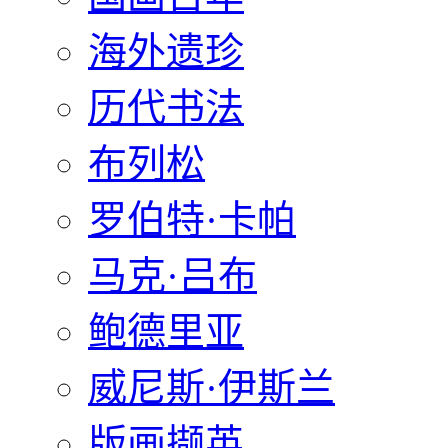
海外遗珍
历代书法
布列松
罗伯特·卡帕
马克·吕布
鲍德里亚
威尼斯·伊斯兰
版画撷英