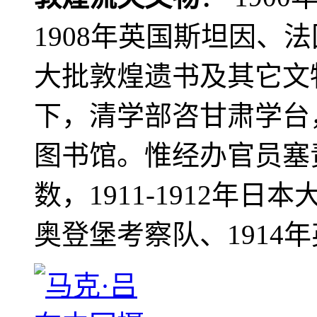
1908年英国斯坦因、
大批敦煌遗书及其它文物
下，清学部咨甘肃学台
图书馆。惟经办官员塞
数，1911-1912年日本
奥登堡考察队、1914