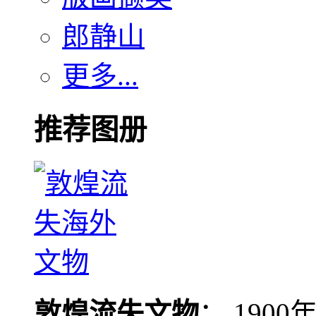
郎静山
更多...
推荐图册
敦煌流失文物
： 190