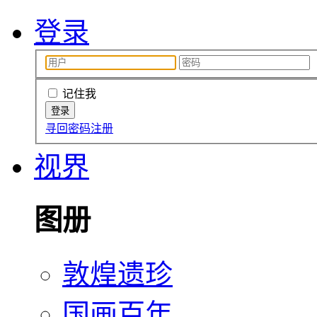
登录
记住我
寻回密码
注册
视界
图册
敦煌遗珍
国画百年