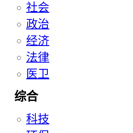
社会
政治
经济
法律
医卫
综合
科技