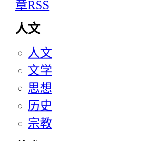
人文
人文
文学
思想
历史
宗教