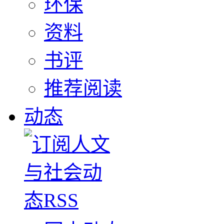
环保
资料
书评
推荐阅读
动态