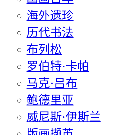
海外遗珍
历代书法
布列松
罗伯特·卡帕
马克·吕布
鲍德里亚
威尼斯·伊斯兰
版画撷英