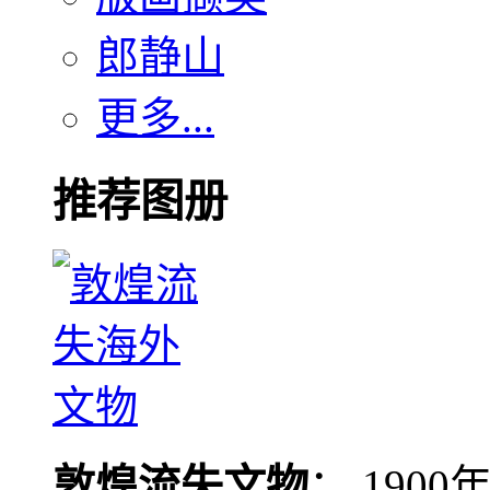
郎静山
更多...
推荐图册
敦煌流失文物
： 190