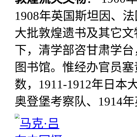
1908年英国斯坦因、
大批敦煌遗书及其它文物
下，清学部咨甘肃学台
图书馆。惟经办官员塞
数，1911-1912年日本
奥登堡考察队、1914