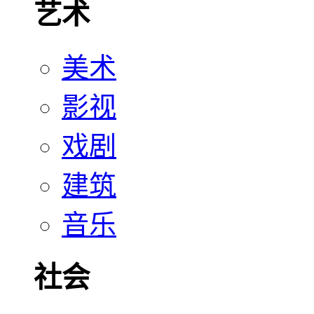
艺术
美术
影视
戏剧
建筑
音乐
社会