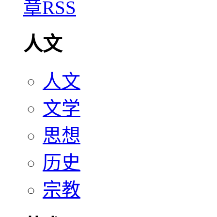
人文
人文
文学
思想
历史
宗教