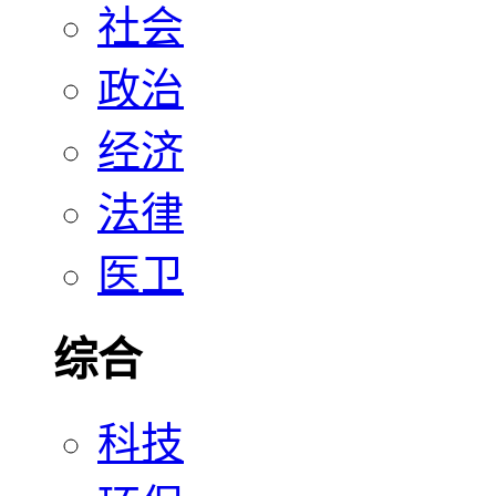
社会
政治
经济
法律
医卫
综合
科技