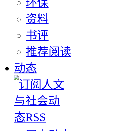
环保
资料
书评
推荐阅读
动态