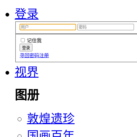
登录
记住我
寻回密码
注册
视界
图册
敦煌遗珍
国画百年