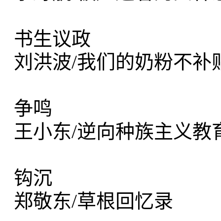
书生议政
刘洪波/我们的奶粉不补
争鸣
王小东/逆向种族主义教
钩沉
郑敬东/草根回