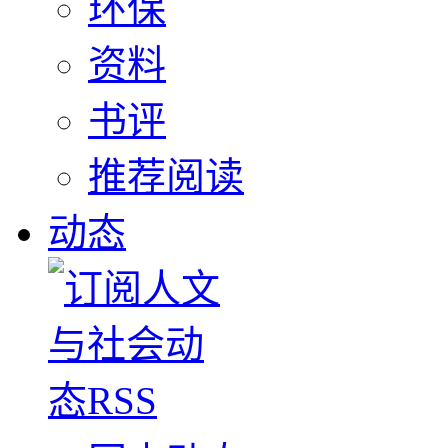
环保
资料
书评
推荐阅读
动态