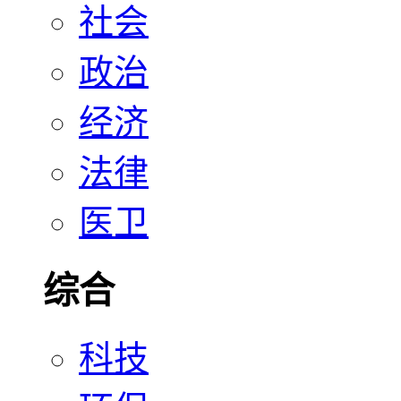
社会
政治
经济
法律
医卫
综合
科技