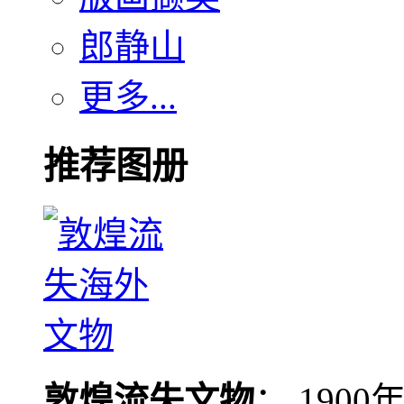
郎静山
更多...
推荐图册
敦煌流失文物
： 190