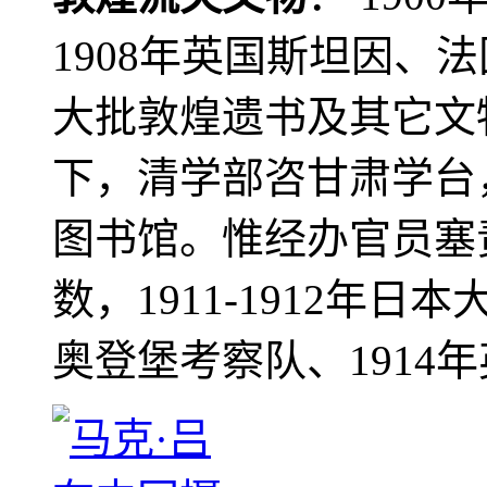
1908年英国斯坦因、
大批敦煌遗书及其它文物
下，清学部咨甘肃学台
图书馆。惟经办官员塞
数，1911-1912年日本
奥登堡考察队、1914