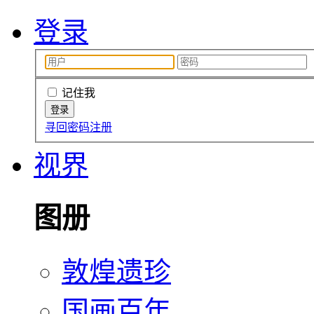
登录
记住我
寻回密码
注册
视界
图册
敦煌遗珍
国画百年