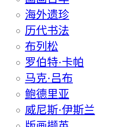
海外遗珍
历代书法
布列松
罗伯特·卡帕
马克·吕布
鲍德里亚
威尼斯·伊斯兰
版画撷英