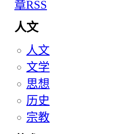
人文
人文
文学
思想
历史
宗教