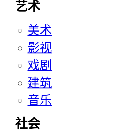
艺术
美术
影视
戏剧
建筑
音乐
社会