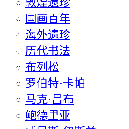
敦煌遗珍
国画百年
海外遗珍
历代书法
布列松
罗伯特·卡帕
马克·吕布
鲍德里亚