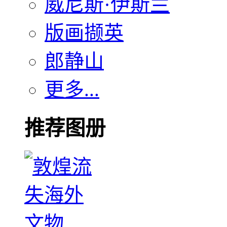
威尼斯·伊斯兰
版画撷英
郎静山
更多...
推荐图册