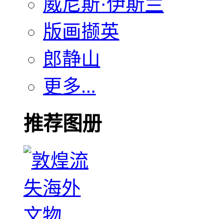
威尼斯·伊斯兰
版画撷英
郎静山
更多...
推荐图册