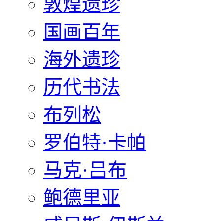
敦煌遗珍
国画百年
海外遗珍
历代书法
布列松
罗伯特·卡帕
马克·吕布
鲍德里亚