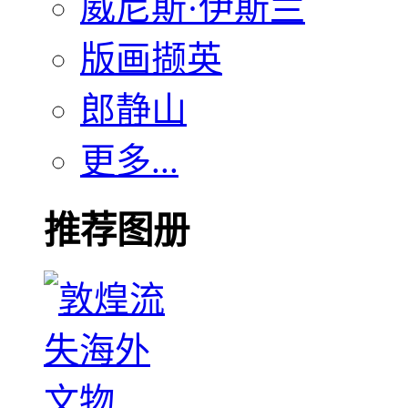
威尼斯·伊斯兰
版画撷英
郎静山
更多...
推荐图册