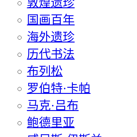
敦煌遗珍
国画百年
海外遗珍
历代书法
布列松
罗伯特·卡帕
马克·吕布
鲍德里亚