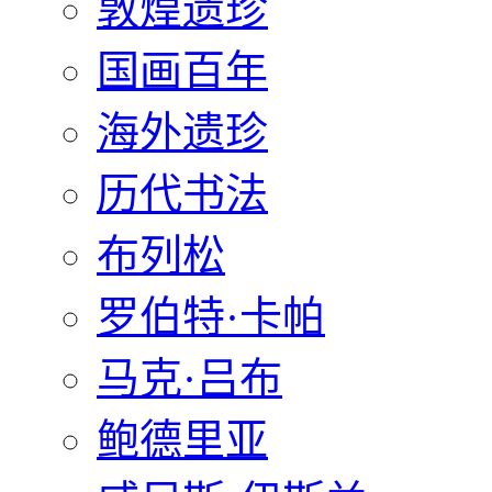
敦煌遗珍
国画百年
海外遗珍
历代书法
布列松
罗伯特·卡帕
马克·吕布
鲍德里亚