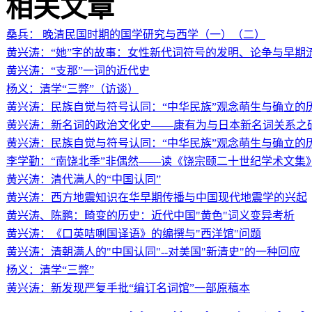
相关文章
桑兵： 晚清民国时期的国学研究与西学（一）（二）
黄兴涛：“她”字的故事：女性新代词符号的发明、论争与早期
黄兴涛：“支那”一词的近代史
杨义：清学“三弊”（访谈）
黄兴涛：民族自觉与符号认同：“中华民族”观念萌生与确立的
黄兴涛：新名词的政治文化史——康有为与日本新名词关系之
黄兴涛：民族自觉与符号认同：“中华民族”观念萌生与确立的
李学勤：“南饶北季”非偶然——读《饶宗颐二十世纪学术文集
黄兴涛：清代满人的“中国认同”
黄兴涛：西方地震知识在华早期传播与中国现代地震学的兴起
黄兴涛、陈鹏：畸变的历史：近代中国"黄色"词义变异考析
黄兴涛：《口英咭唎国译语》的编撰与"西洋馆"问题
黄兴涛：清朝满人的"中国认同"--对美国"新清史"的一种回应
杨义：清学“三弊”
黄兴涛：新发现严复手批“编订名词馆”一部原稿本