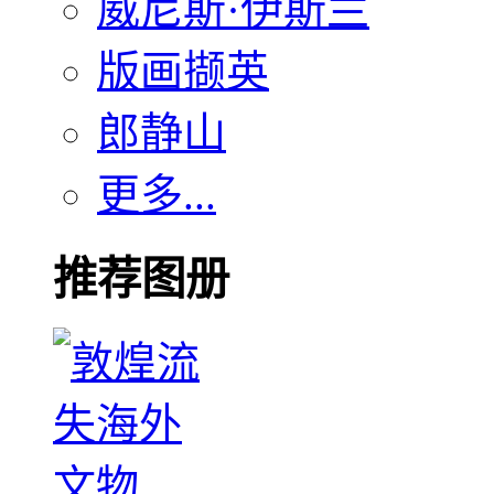
威尼斯·伊斯兰
版画撷英
郎静山
更多...
推荐图册