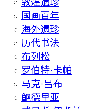
敦煌遗珍
国画百年
海外遗珍
历代书法
布列松
罗伯特·卡帕
马克·吕布
鲍德里亚