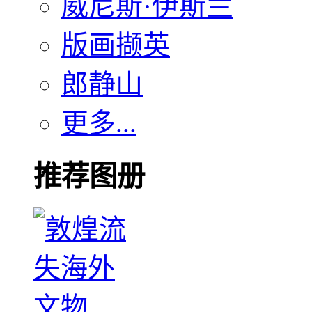
威尼斯·伊斯兰
版画撷英
郎静山
更多...
推荐图册