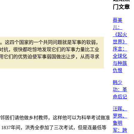
门文章
蔡美
儿：
《起火
世界》
题。这四个国家的一个共同问题就是军事的软弱，
序言：
对抗，很快都吃惊地发现它们的军事力量比工业
全球化
用它们的优势迫使军事弱国做出让步，从而寻求
与种族
仇恨
韩少
功：革
命后记
汪晖、
罗岗、
的邻居们请他做乡村教师，这样他可以为科举考试做准
鲁明
1837年间，洪秀全参加了三次考试，但是连最低等
军：跨