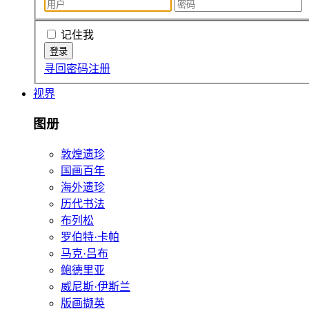
记住我
寻回密码
注册
视界
图册
敦煌遗珍
国画百年
海外遗珍
历代书法
布列松
罗伯特·卡帕
马克·吕布
鲍德里亚
威尼斯·伊斯兰
版画撷英