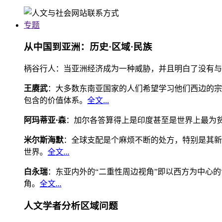
专题
从中国到亚洲：历史·区域·民族
柄谷行人：当亚洲经济成为一种威胁，并且明白了没有与
王赓武
：大多数东南亚国家的人们希望学习他们西边的宗
包含的价值体系。
全文...
阿玛蒂亚·森
：加尔各答算得上是印度甚至是世界上最为
米尔斯海默
：全球支配是个麻烦不断的处方，特别是其新
世界。
全文...
白永瑞
：东亚内外的“二重性周边视角”即以西方为中心
角。
全文...
人文学者分析区域问题