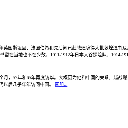
, 1908年英国斯坦因、法国伯希和先后闻讯赴敦煌骗得大批敦煌遗
当地也不在少数，1911-1912年日本大谷探险队、1914-1
中国5个月，57年和65年再度访华。大概因为他和中国的关系，越
0年代以后几乎年年访问中国。
画册...