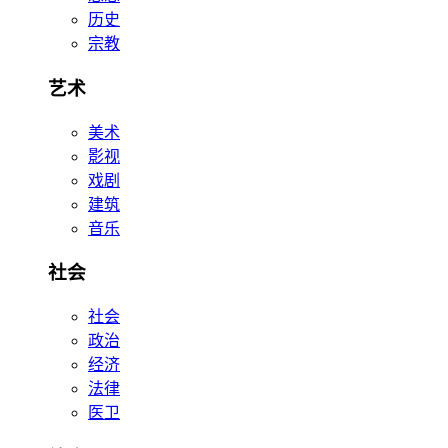
历史
宗教
艺术
美术
影视
戏剧
建筑
音乐
社会
社会
政治
经济
法律
医卫