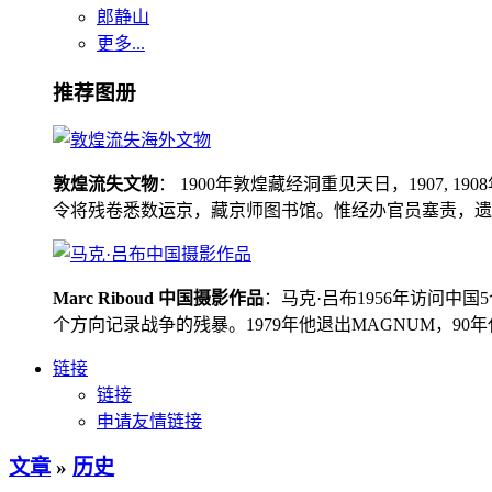
郎静山
更多...
推荐图册
敦煌流失文物
： 1900年敦煌藏经洞重见天日，1907
令将残卷悉数运京，藏京师图书馆。惟经办官员塞责，遗书留在
Marc Riboud 中国摄影作品
：马克·吕布1956年访问
个方向记录战争的残暴。1979年他退出MAGNUM，9
链接
链接
申请友情链接
文章
»
历史