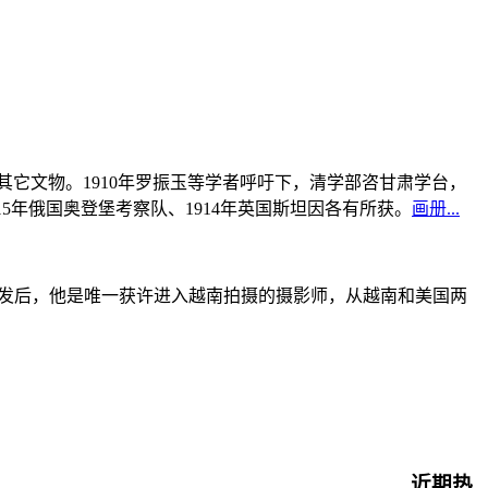
书及其它文物。1910年罗振玉等学者呼吁下，清学部咨甘肃学台，
915年俄国奥登堡考察队、1914年英国斯坦因各有所获。
画册...
战爆发后，他是唯一获许进入越南拍摄的摄影师，从越南和美国两
近期热