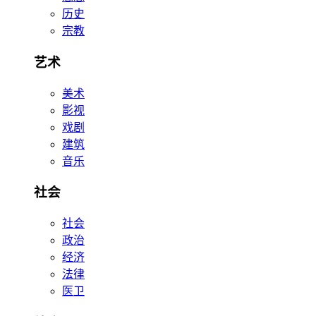
历史
宗教
艺术
美术
影视
戏剧
建筑
音乐
社会
社会
政治
经济
法律
医卫