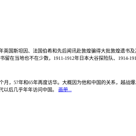
, 1908年英国斯坦因、法国伯希和先后闻讯赴敦煌骗得大批敦煌遗
当地也不在少数，1911-1912年日本大谷探险队、1914-1
中国5个月，57年和65年再度访华。大概因为他和中国的关系，越
0年代以后几乎年年访问中国。
画册...