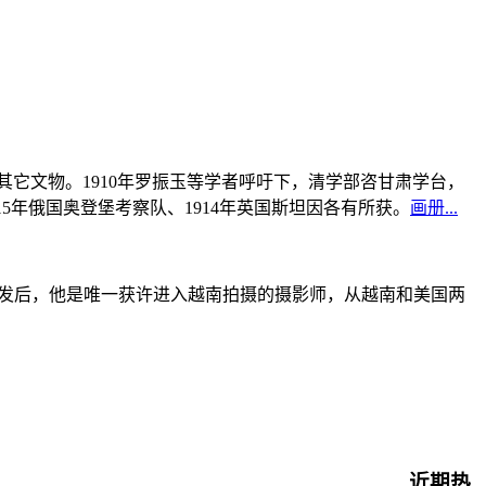
书及其它文物。1910年罗振玉等学者呼吁下，清学部咨甘肃学台，
915年俄国奥登堡考察队、1914年英国斯坦因各有所获。
画册...
战爆发后，他是唯一获许进入越南拍摄的摄影师，从越南和美国两
近期热