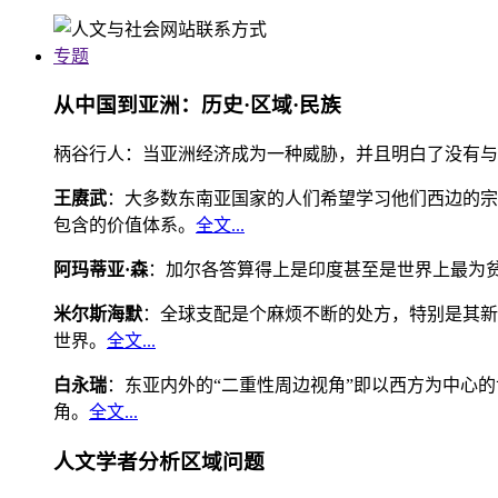
专题
从中国到亚洲：历史·区域·民族
柄谷行人：当亚洲经济成为一种威胁，并且明白了没有与
王赓武
：大多数东南亚国家的人们希望学习他们西边的宗
包含的价值体系。
全文...
阿玛蒂亚·森
：加尔各答算得上是印度甚至是世界上最为
米尔斯海默
：全球支配是个麻烦不断的处方，特别是其新
世界。
全文...
白永瑞
：东亚内外的“二重性周边视角”即以西方为中心
角。
全文...
人文学者分析区域问题