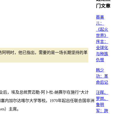
门文章
蔡美
儿：
《起火
世界》
序言：
全球化
采访阿明时，他已指出，需要的是一场长期坚持的革
与种族
仇恨
韩少
功：革
命后记
业后，埃及总统贾迈勒·阿卜杜-纳赛尔在施行“大计
汪晖、
罗岗、
内加尔达喀尔大学等校。1970年起出任联合国非洲
鲁明
ives）主席。
军：跨