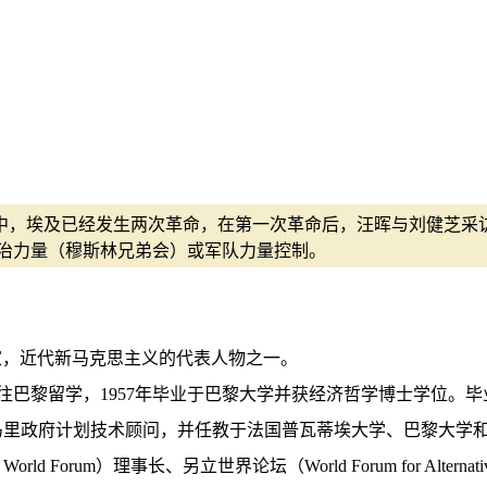
世纪中，埃及已经发生两次革命，在第一次革命后，汪晖与刘健芝
治力量（穆斯林兄弟会）或军队力量控制。
日－），埃及经济学家，近代新马克思主义的代表人物之一。
往巴黎留学，1957年毕业于巴黎大学并获经济哲学博士学位。毕
里政府计划技术顾问，并任教于法国普瓦蒂埃大学、巴黎大学和塞
orum）理事长、另立世界论坛（World Forum for Alternat