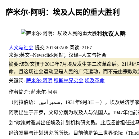
萨米尔·阿明：埃及人民的重大胜利
抗议人群
人文与社会
提交
2013/07/06
阅读:
2167
来源:
英文--Newsclick网站；汉译--人文与社会
摘要:
该短文撰于2013年7月埃及发生第二次革命后。21
命，且这场社会运动应是人民的广泛运动，而不是由宗教政
关键词:
萨米尔·阿明
穆斯林兄弟会
埃及革命
作者简介: 萨米尔·阿明
（阿拉伯语：سمير أمين‎，1931年9月3
阿明出生于开罗，父母分别为埃及人与法国人。1947年他前
划”政策时邀其出任埃及计划机构研究员。此后还曾担任过马
经济发展与计划研究所所长。目前他是第三世界论坛（Third World F