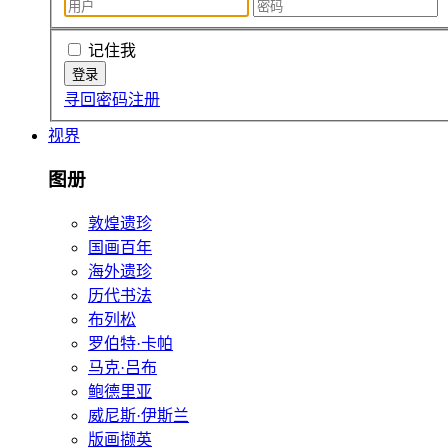
记住我
寻回密码
注册
视界
图册
敦煌遗珍
国画百年
海外遗珍
历代书法
布列松
罗伯特·卡帕
马克·吕布
鲍德里亚
威尼斯·伊斯兰
版画撷英