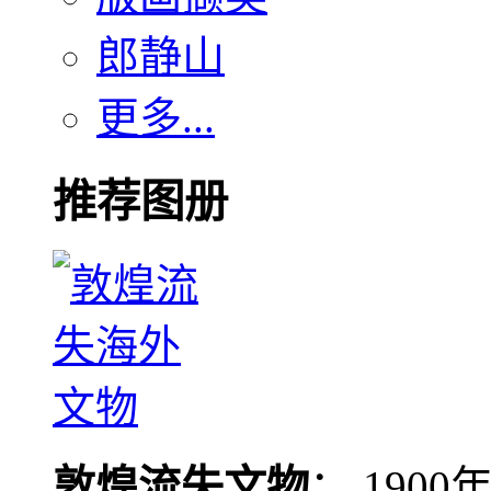
郎静山
更多...
推荐图册
敦煌流失文物
： 190