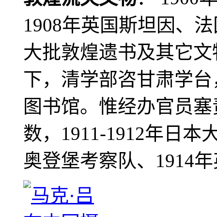
1908年英国斯坦因、
大批敦煌遗书及其它文物
下，清学部咨甘肃学台
图书馆。惟经办官员塞
数，1911-1912年日本
奥登堡考察队、1914