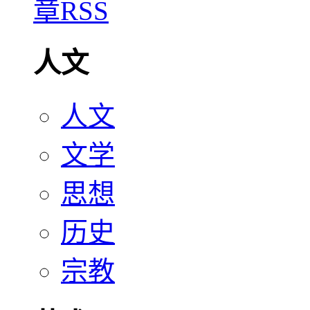
人文
人文
文学
思想
历史
宗教