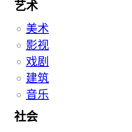
艺术
美术
影视
戏剧
建筑
音乐
社会