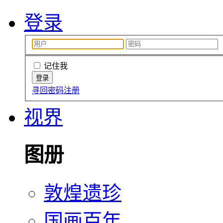
登录
记住我
寻回密码
注册
视界
图册
敦煌遗珍
国画百年