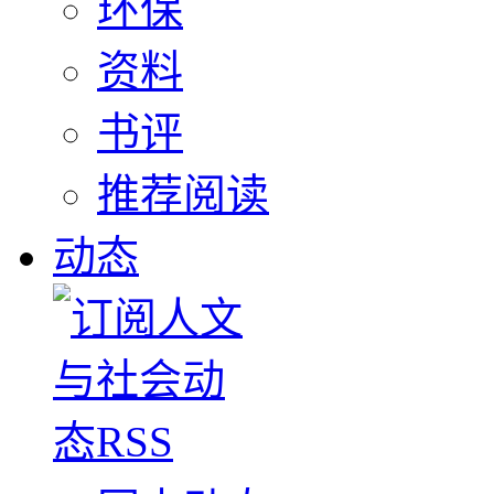
环保
资料
书评
推荐阅读
动态