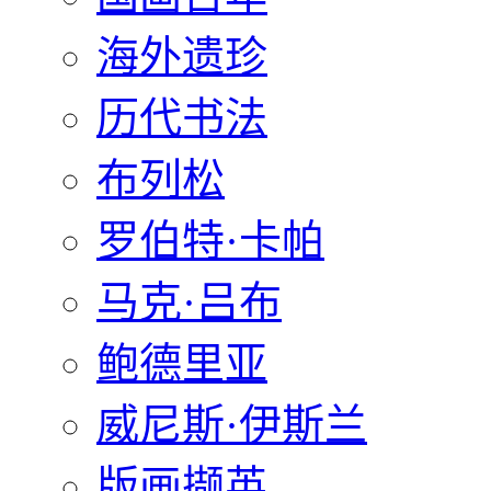
海外遗珍
历代书法
布列松
罗伯特·卡帕
马克·吕布
鲍德里亚
威尼斯·伊斯兰
版画撷英