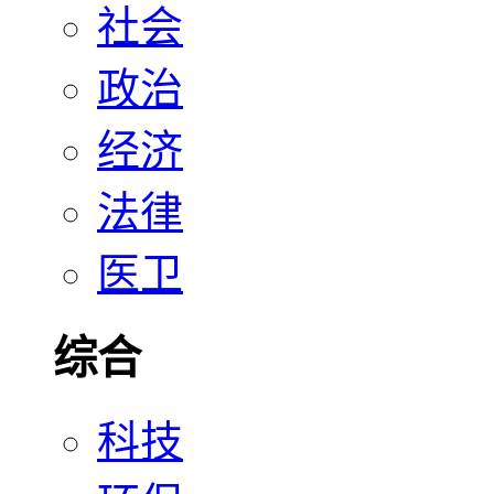
社会
政治
经济
法律
医卫
综合
科技