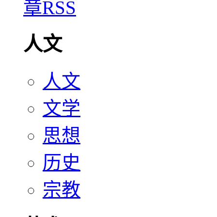
人文
人文
文学
思想
历史
宗教