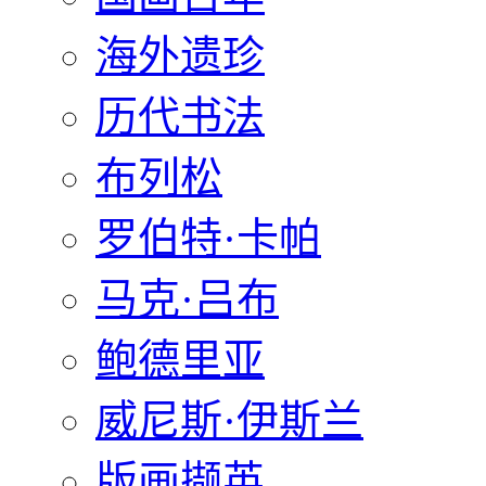
海外遗珍
历代书法
布列松
罗伯特·卡帕
马克·吕布
鲍德里亚
威尼斯·伊斯兰
版画撷英