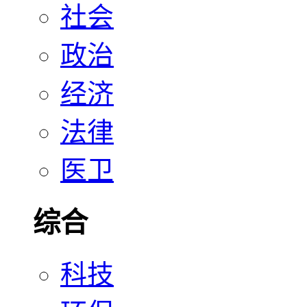
社会
政治
经济
法律
医卫
综合
科技