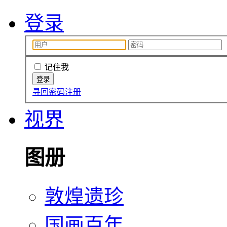
登录
记住我
寻回密码
注册
视界
图册
敦煌遗珍
国画百年