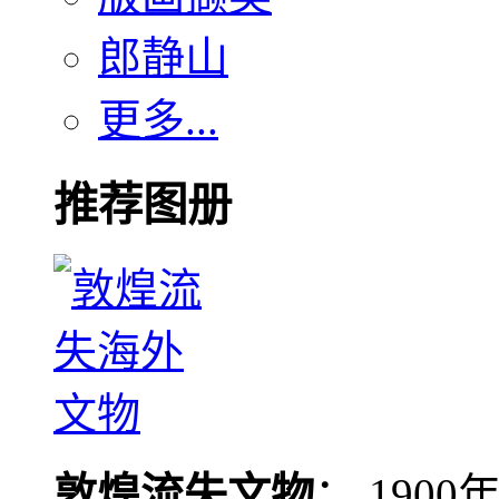
郎静山
更多...
推荐图册
敦煌流失文物
： 190