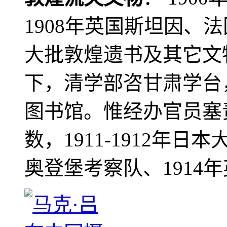
1908年英国斯坦因、
大批敦煌遗书及其它文物
下，清学部咨甘肃学台
图书馆。惟经办官员塞
数，1911-1912年日本
奥登堡考察队、1914