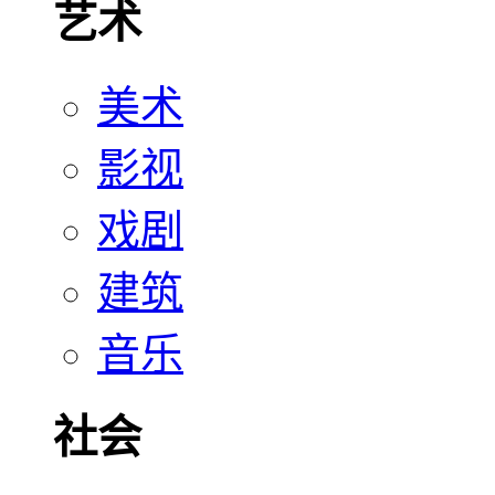
艺术
美术
影视
戏剧
建筑
音乐
社会