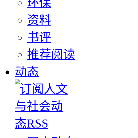
环保
资料
书评
推荐阅读
动态