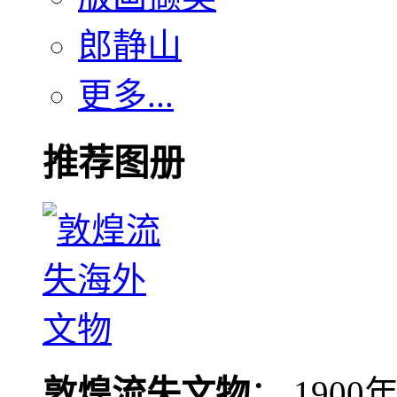
郎静山
更多...
推荐图册
敦煌流失文物
： 190