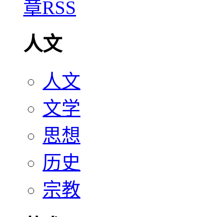
人文
人文
文学
思想
历史
宗教