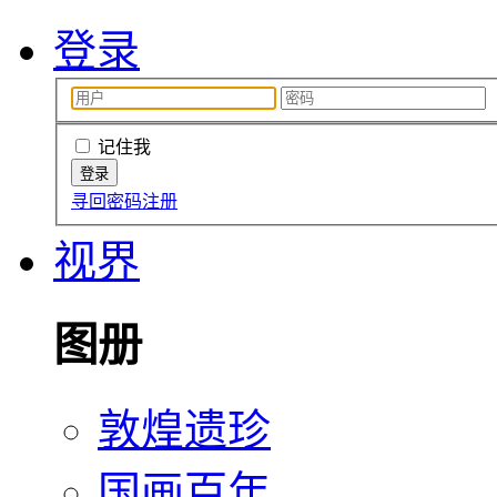
登录
记住我
寻回密码
注册
视界
图册
敦煌遗珍
国画百年