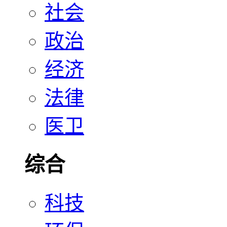
社会
政治
经济
法律
医卫
综合
科技