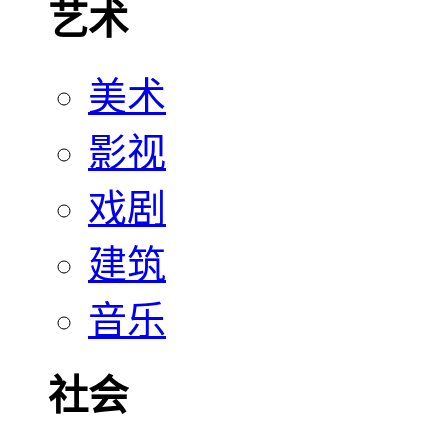
艺术
美术
影视
戏剧
建筑
音乐
社会