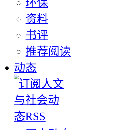
环保
资料
书评
推荐阅读
动态