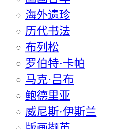
海外遗珍
历代书法
布列松
罗伯特·卡帕
马克·吕布
鲍德里亚
威尼斯·伊斯兰
版画撷英