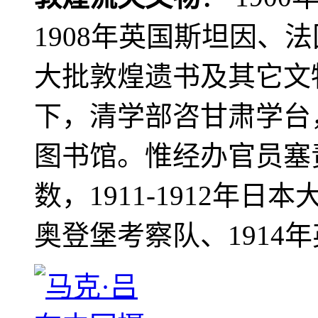
1908年英国斯坦因、
大批敦煌遗书及其它文物
下，清学部咨甘肃学台
图书馆。惟经办官员塞
数，1911-1912年日本
奥登堡考察队、1914