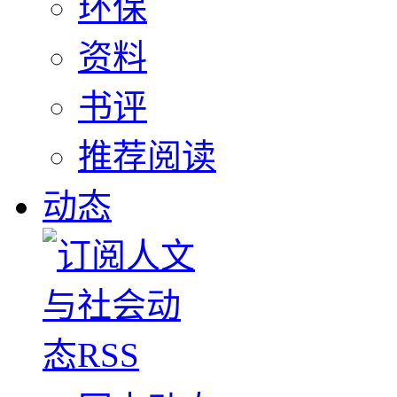
环保
资料
书评
推荐阅读
动态