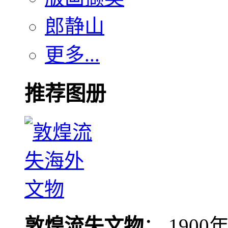
郎静山
更多...
推荐图册
敦煌流失文物
： 190