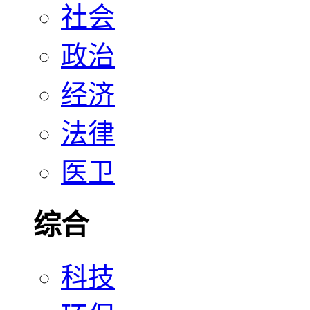
社会
政治
经济
法律
医卫
综合
科技