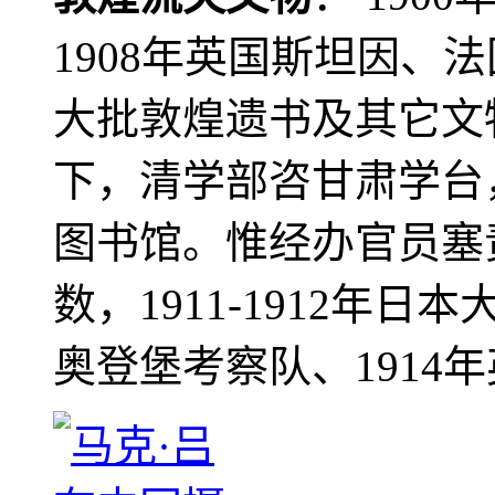
1908年英国斯坦因、
大批敦煌遗书及其它文物
下，清学部咨甘肃学台
图书馆。惟经办官员塞
数，1911-1912年日本
奥登堡考察队、1914