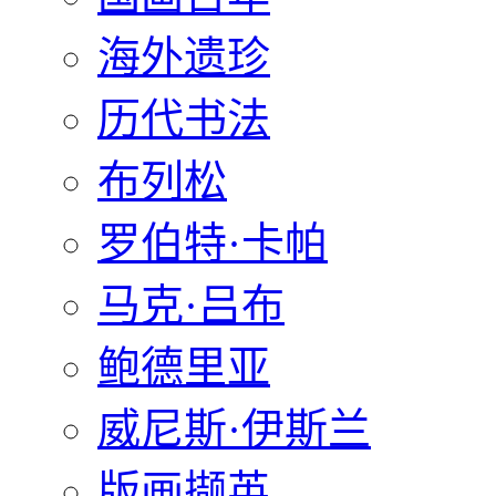
海外遗珍
历代书法
布列松
罗伯特·卡帕
马克·吕布
鲍德里亚
威尼斯·伊斯兰
版画撷英