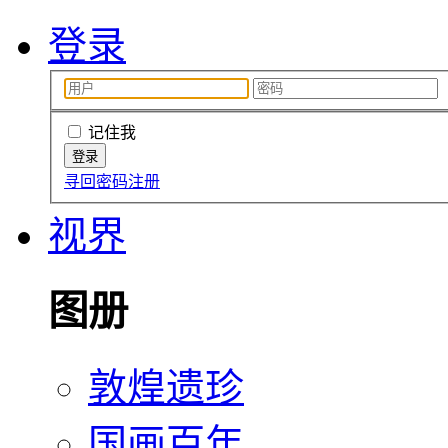
登录
记住我
寻回密码
注册
视界
图册
敦煌遗珍
国画百年