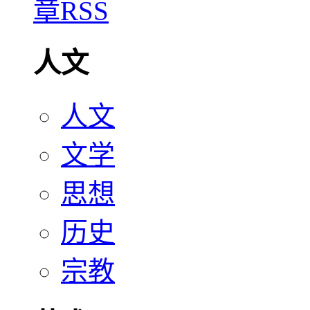
人文
人文
文学
思想
历史
宗教