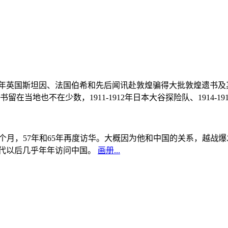
, 1908年英国斯坦因、法国伯希和先后闻讯赴敦煌骗得大批敦煌遗
当地也不在少数，1911-1912年日本大谷探险队、1914-1
中国5个月，57年和65年再度访华。大概因为他和中国的关系，越
0年代以后几乎年年访问中国。
画册...