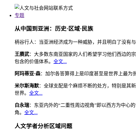
专题
从中国到亚洲：历史·区域·民族
柄谷行人：当亚洲经济成为一种威胁，并且明白了没有与
王赓武
：大多数东南亚国家的人们希望学习他们西边的宗
包含的价值体系。
全文...
阿玛蒂亚·森
：加尔各答算得上是印度甚至是世界上最为
米尔斯海默
：全球支配是个麻烦不断的处方，特别是其新
世界。
全文...
白永瑞
：东亚内外的“二重性周边视角”即以西方为中心
角。
全文...
人文学者分析区域问题