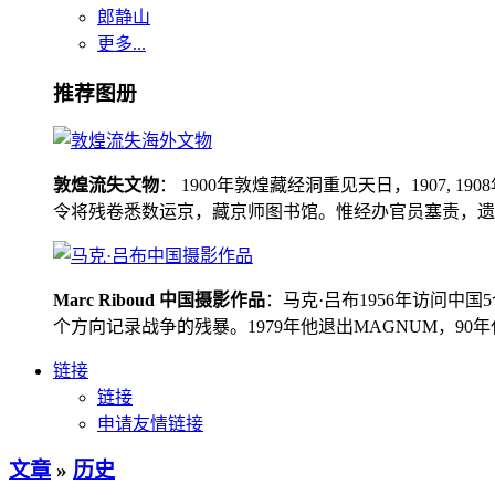
郎静山
更多...
推荐图册
敦煌流失文物
： 1900年敦煌藏经洞重见天日，1907
令将残卷悉数运京，藏京师图书馆。惟经办官员塞责，遗书留在
Marc Riboud 中国摄影作品
：马克·吕布1956年访问
个方向记录战争的残暴。1979年他退出MAGNUM，9
链接
链接
申请友情链接
文章
»
历史