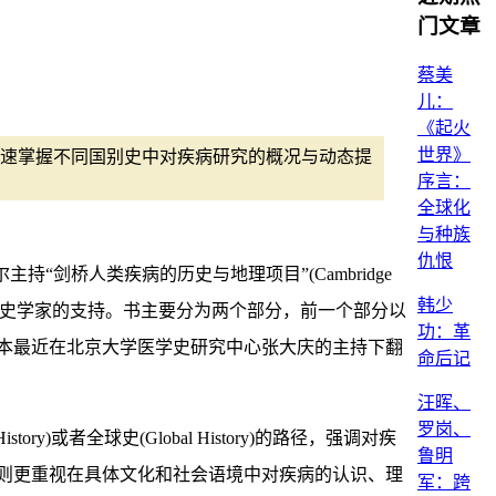
门文章
蔡美
儿：
《起火
世界》
速掌握不同国别史中对疾病研究的概况与动态提
序言：
全球化
与种族
仇恨
se)是斯普尔主持“剑桥人类疾病的历史与地理项目”(Cambridge
韩少
学家、医学家和医史学家的支持。书主要分为两个部分，前一个部分以
功：革
本最近在北京大学医学史研究中心张大庆的主持下翻
命后记
汪晖、
罗岗、
者全球史(Global History)的路径，强调对疾
鲁明
则更重视在具体文化和社会语境中对疾病的认识、理
军：跨