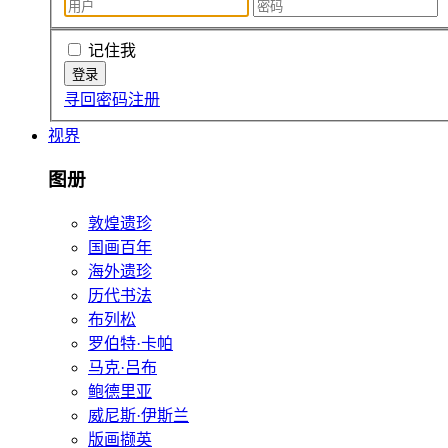
记住我
寻回密码
注册
视界
图册
敦煌遗珍
国画百年
海外遗珍
历代书法
布列松
罗伯特·卡帕
马克·吕布
鲍德里亚
威尼斯·伊斯兰
版画撷英