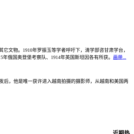
书及其它文物。1910年罗振玉等学者呼吁下，清学部咨甘肃学台，
915年俄国奥登堡考察队、1914年英国斯坦因各有所获。
画册...
战爆发后，他是唯一获许进入越南拍摄的摄影师，从越南和美国两
近期热