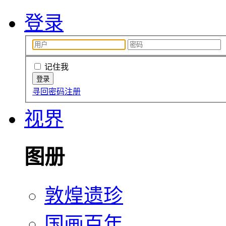
登录
记住我
寻回密码
注册
视界
图册
敦煌遗珍
国画百年