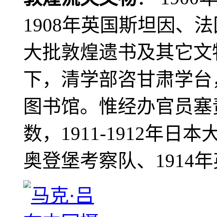
1908年英国斯坦因、
大批敦煌遗书及其它文物
下，清学部咨甘肃学台
图书馆。惟经办官员塞
数，1911-1912年日本
奥登堡考察队、1914