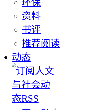
环保
资料
书评
推荐阅读
动态