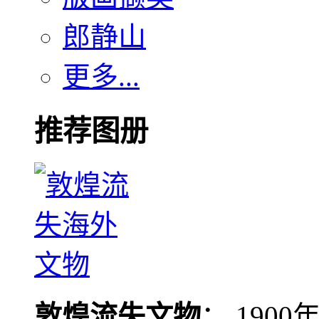
郎静山
更多...
推荐图册
敦煌流失文物
： 190