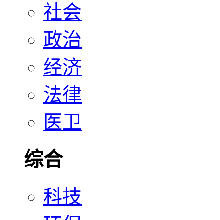
社会
政治
经济
法律
医卫
综合
科技