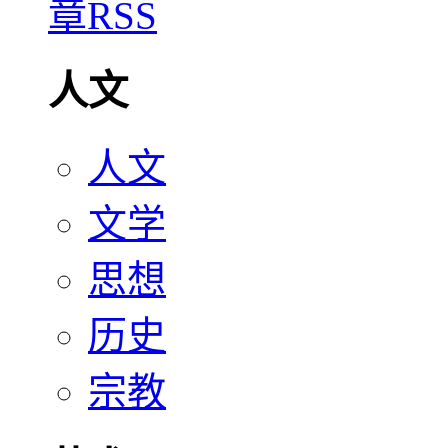
人文
人文
文学
思想
历史
宗教