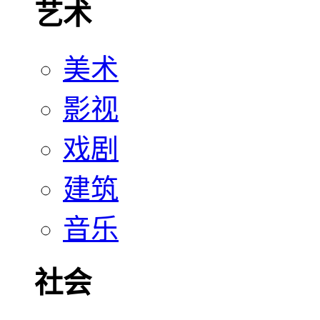
艺术
美术
影视
戏剧
建筑
音乐
社会