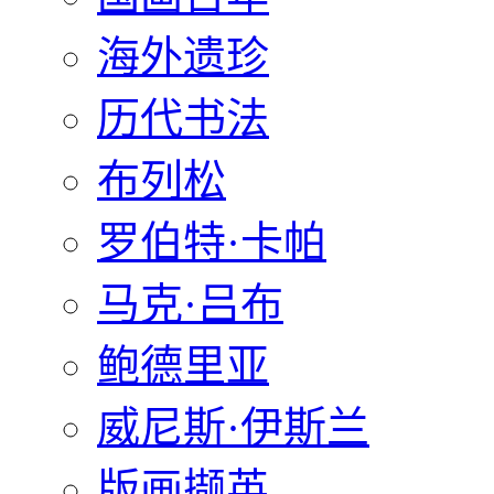
海外遗珍
历代书法
布列松
罗伯特·卡帕
马克·吕布
鲍德里亚
威尼斯·伊斯兰
版画撷英