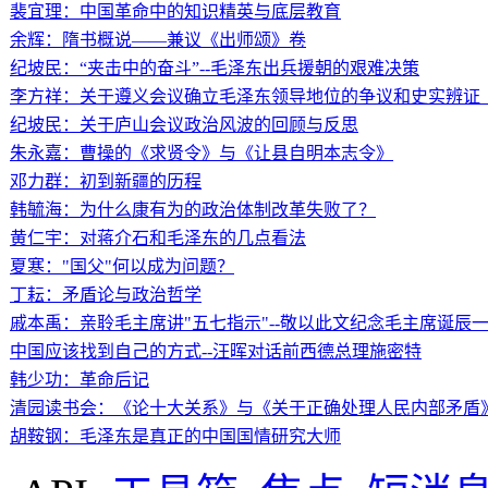
裴宜理：中国革命中的知识精英与底层教育
余辉：隋书概说——兼议《出师颂》卷
纪坡民：“夹击中的奋斗”--毛泽东出兵援朝的艰难决策
李方祥：关于遵义会议确立毛泽东领导地位的争议和史实辨
纪坡民：关于庐山会议政治风波的回顾与反思
朱永嘉：曹操的《求贤令》与《让县自明本志令》
邓力群：初到新疆的历程
韩毓海：为什么康有为的政治体制改革失败了？
黄仁宇：对蒋介石和毛泽东的几点看法
夏寒："国父"何以成为问题？
丁耘：矛盾论与政治哲学
戚本禹：亲聆毛主席讲"五七指示"--敬以此文纪念毛主席诞辰
中国应该找到自己的方式--汪晖对话前西德总理施密特
韩少功：革命后记
清园读书会：《论十大关系》与《关于正确处理人民内部矛盾
胡鞍钢：毛泽东是真正的中国国情研究大师