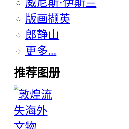
威尼斯·伊斯兰
版画撷英
郎静山
更多...
推荐图册