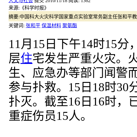
人文与社会
提交
2010/11/18
阅读:
1362
来源:
《科学时报》
摘要:
中国科大火灾科学国家重点实验室常务副主任张和平教
关键词:
张和平
保温材料
聚氨酯
11月15日下午14时1
层
住
宅发生严重火灾。
生、应急办等部门闻警而
参与扑救。15日18时3
扑灭。截至16日16时，
重症伤员15人。