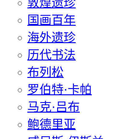
敦煌遗珍
国画百年
海外遗珍
历代书法
布列松
罗伯特·卡帕
马克·吕布
鲍德里亚