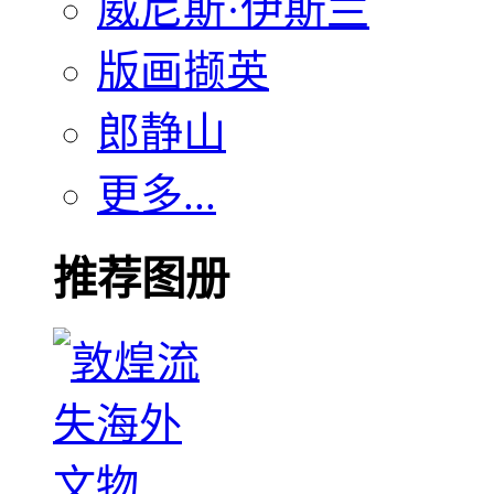
威尼斯·伊斯兰
版画撷英
郎静山
更多...
推荐图册