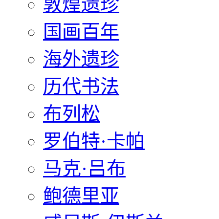
敦煌遗珍
国画百年
海外遗珍
历代书法
布列松
罗伯特·卡帕
马克·吕布
鲍德里亚