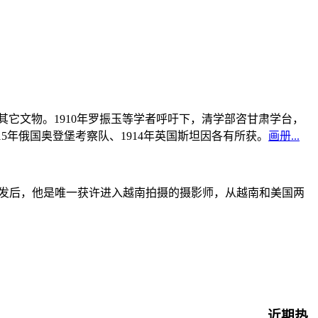
书及其它文物。1910年罗振玉等学者呼吁下，清学部咨甘肃学台，
915年俄国奥登堡考察队、1914年英国斯坦因各有所获。
画册...
战爆发后，他是唯一获许进入越南拍摄的摄影师，从越南和美国两
近期热