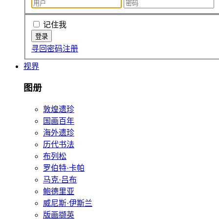
记住我
寻回密码
注册
视界
图册
敦煌遗珍
国画百年
海外遗珍
历代书法
布列松
罗伯特·卡帕
马克·吕布
鲍德里亚
威尼斯·伊斯兰
版画撷英