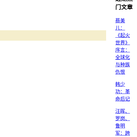
门文章
蔡美
儿：
《起火
世界》
序言：
全球化
与种族
仇恨
韩少
功：革
命后记
汪晖、
罗岗、
鲁明
军：跨