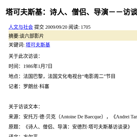
塔可夫斯基：诗人、僧侣、导演－－访
人文与社会
提交
2009/09/20
阅读:
1705
摘要:
谈六部影片
关键词:
塔可夫斯基
关于此次访谈：
时间：1986年1月7日
地点：法国巴黎，法国文化电视台“电影周二”节目
记者：罗朗丝·科塞
关于访谈文本：
来源：安托万·德·贝克（Antoine De Baecque），《Andrei 
原题：《诗人、僧侣、导演：安德烈·塔可夫斯基访谈录》
译文：方尔平