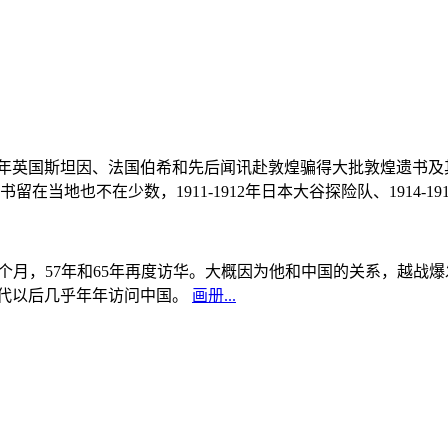
, 1908年英国斯坦因、法国伯希和先后闻讯赴敦煌骗得大批敦煌遗
当地也不在少数，1911-1912年日本大谷探险队、1914-1
中国5个月，57年和65年再度访华。大概因为他和中国的关系，越
0年代以后几乎年年访问中国。
画册...