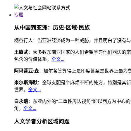
专题
从中国到亚洲：历史·区域·民族
柄谷行人：当亚洲经济成为一种威胁，并且明白了没有与
王赓武
：大多数东南亚国家的人们希望学习他们西边的宗
包含的价值体系。
全文...
阿玛蒂亚·森
：加尔各答算得上是印度甚至是世界上最为
米尔斯海默
：全球支配是个麻烦不断的处方，特别是其新
世界。
全文...
白永瑞
：东亚内外的“二重性周边视角”即以西方为中心
角。
全文...
人文学者分析区域问题