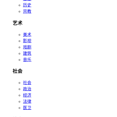
历史
宗教
艺术
美术
影视
戏剧
建筑
音乐
社会
社会
政治
经济
法律
医卫