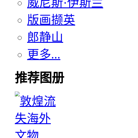
威尼斯·伊斯兰
版画撷英
郎静山
更多...
推荐图册