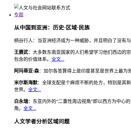
专题
从中国到亚洲：历史·区域·民族
柄谷行人：当亚洲经济成为一种威胁，并且明白了没有与
王赓武
：大多数东南亚国家的人们希望学习他们西边的宗
包含的价值体系。
全文...
阿玛蒂亚·森
：加尔各答算得上是印度甚至是世界上最为
米尔斯海默
：全球支配是个麻烦不断的处方，特别是其新
世界。
全文...
白永瑞
：东亚内外的“二重性周边视角”即以西方为中心
角。
全文...
人文学者分析区域问题