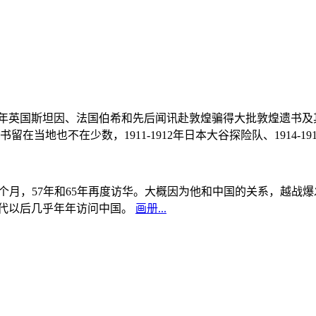
, 1908年英国斯坦因、法国伯希和先后闻讯赴敦煌骗得大批敦煌遗
当地也不在少数，1911-1912年日本大谷探险队、1914-1
中国5个月，57年和65年再度访华。大概因为他和中国的关系，越
0年代以后几乎年年访问中国。
画册...