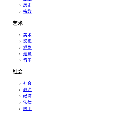
历史
宗教
艺术
美术
影视
戏剧
建筑
音乐
社会
社会
政治
经济
法律
医卫