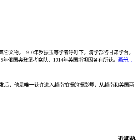
书及其它文物。1910年罗振玉等学者呼吁下，清学部咨甘肃学台，
915年俄国奥登堡考察队、1914年英国斯坦因各有所获。
画册...
战爆发后，他是唯一获许进入越南拍摄的摄影师，从越南和美国两
近期热