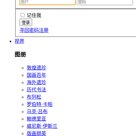
记住我
寻回密码
注册
视界
图册
敦煌遗珍
国画百年
海外遗珍
历代书法
布列松
罗伯特·卡帕
马克·吕布
鲍德里亚
威尼斯·伊斯兰
版画撷英