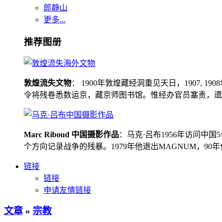
郎静山
更多...
推荐图册
敦煌流失文物
： 1900年敦煌藏经洞重见天日，1907
令将残卷悉数运京，藏京师图书馆。惟经办官员塞责，遗书留在
Marc Riboud 中国摄影作品
：马克·吕布1956年访问
个方向记录战争的残暴。1979年他退出MAGNUM，9
链接
链接
申请友情链接
文章
»
宗教