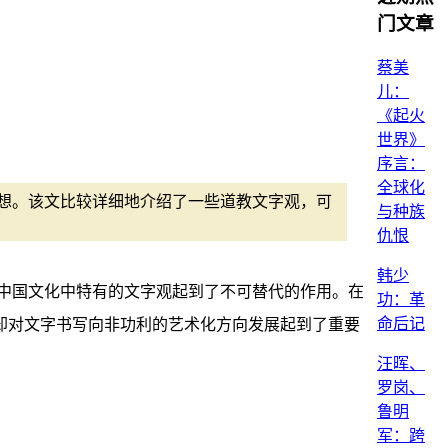
门文章
蔡美
儿：
《起火
世界》
序言：
全球化
思想。该文比较详细地介绍了一些道教文字观，可
与种族
仇恨
韩少
中国文化中特有的文字观起到了不可替代的作用。在
功：革
命后记
，却对文字书写向非功利的艺术化方向发展起到了重要
汪晖、
罗岗、
鲁明
军：跨