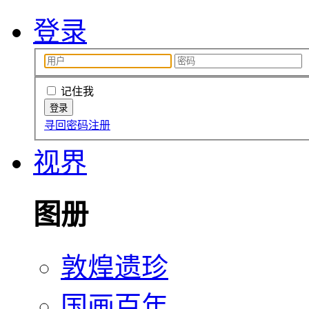
登录
记住我
寻回密码
注册
视界
图册
敦煌遗珍
国画百年