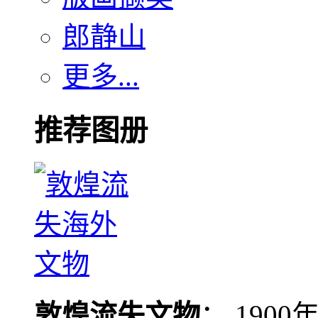
郎静山
更多...
推荐图册
敦煌流失文物
： 190