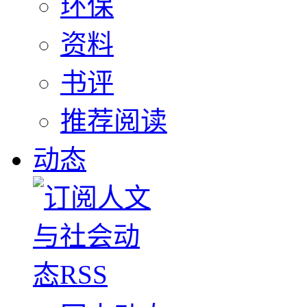
环保
资料
书评
推荐阅读
动态