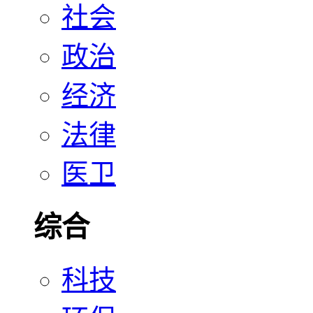
社会
政治
经济
法律
医卫
综合
科技