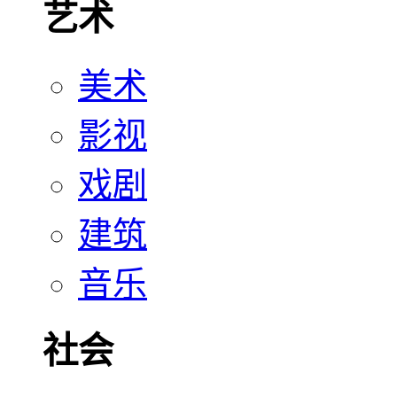
艺术
美术
影视
戏剧
建筑
音乐
社会