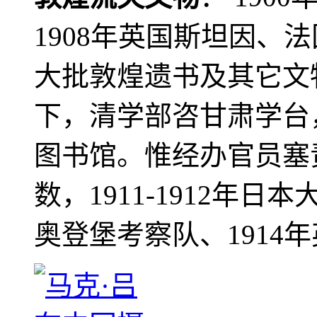
1908年英国斯坦因、
大批敦煌遗书及其它文物
下，清学部咨甘肃学台
图书馆。惟经办官员塞
数，1911-1912年日本
奥登堡考察队、1914