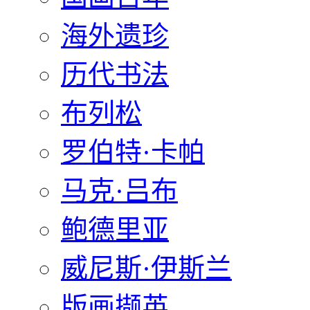
海外遗珍
历代书法
布列松
罗伯特·卡帕
马克·吕布
鲍德里亚
威尼斯·伊斯兰
版画撷英