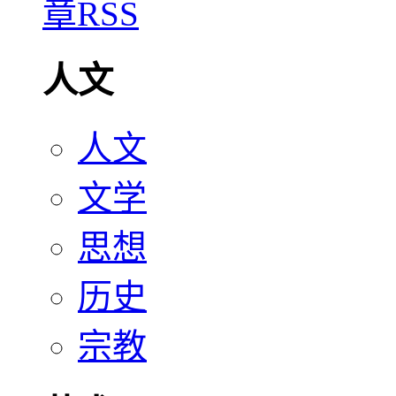
人文
人文
文学
思想
历史
宗教