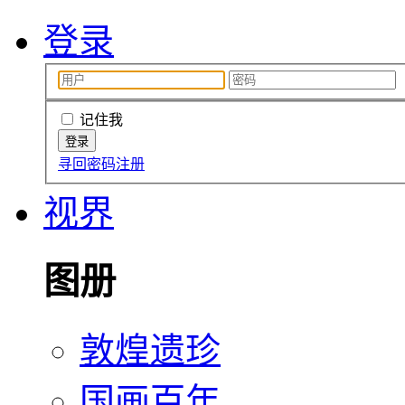
登录
记住我
寻回密码
注册
视界
图册
敦煌遗珍
国画百年