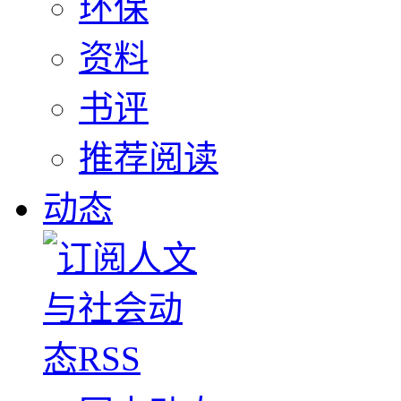
环保
资料
书评
推荐阅读
动态