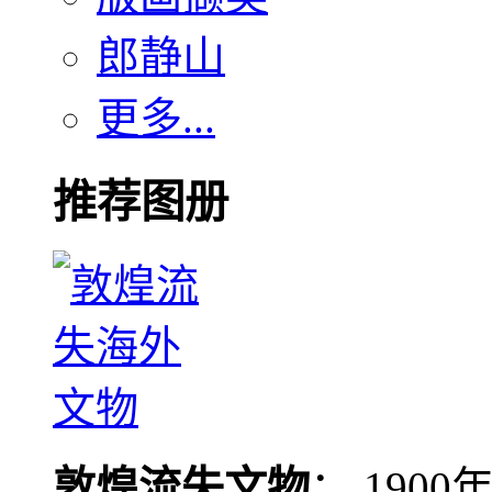
郎静山
更多...
推荐图册
敦煌流失文物
： 190