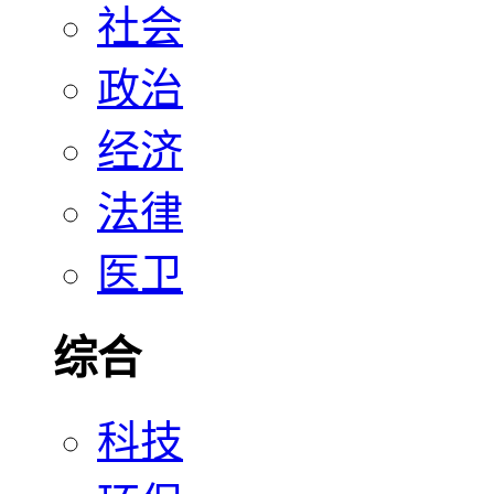
社会
政治
经济
法律
医卫
综合
科技