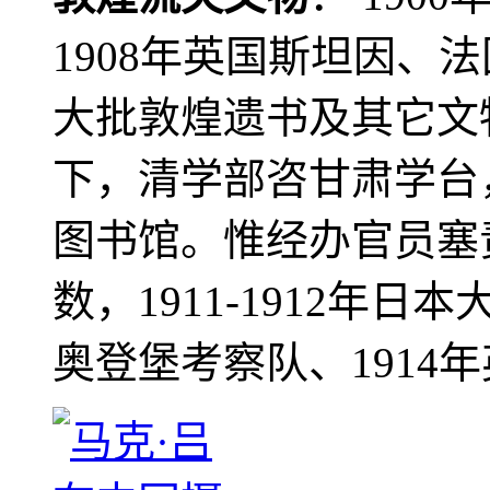
1908年英国斯坦因、
大批敦煌遗书及其它文物
下，清学部咨甘肃学台
图书馆。惟经办官员塞
数，1911-1912年日本
奥登堡考察队、1914