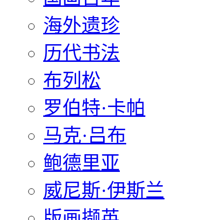
海外遗珍
历代书法
布列松
罗伯特·卡帕
马克·吕布
鲍德里亚
威尼斯·伊斯兰
版画撷英