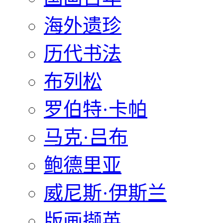
海外遗珍
历代书法
布列松
罗伯特·卡帕
马克·吕布
鲍德里亚
威尼斯·伊斯兰
版画撷英