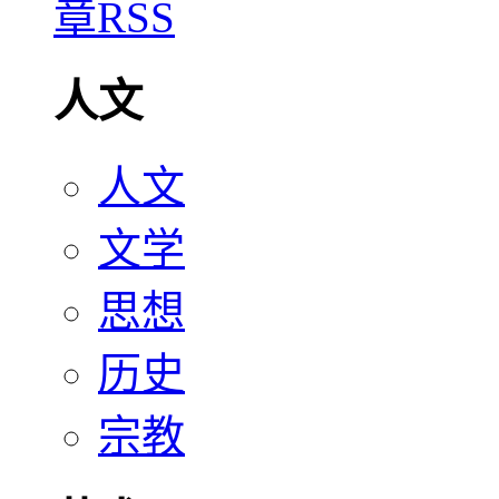
人文
人文
文学
思想
历史
宗教