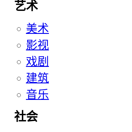
艺术
美术
影视
戏剧
建筑
音乐
社会