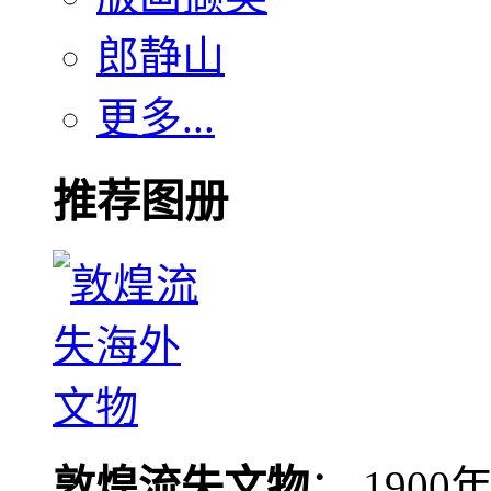
郎静山
更多...
推荐图册
敦煌流失文物
： 190