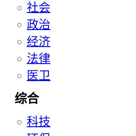
社会
政治
经济
法律
医卫
综合
科技