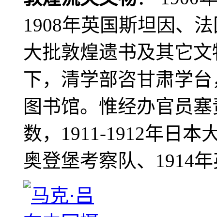
1908年英国斯坦因、
大批敦煌遗书及其它文物
下，清学部咨甘肃学台
图书馆。惟经办官员塞
数，1911-1912年日本
奥登堡考察队、1914