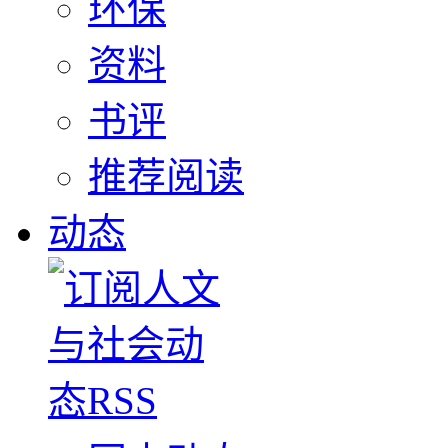
环保
资料
书评
推荐阅读
动态