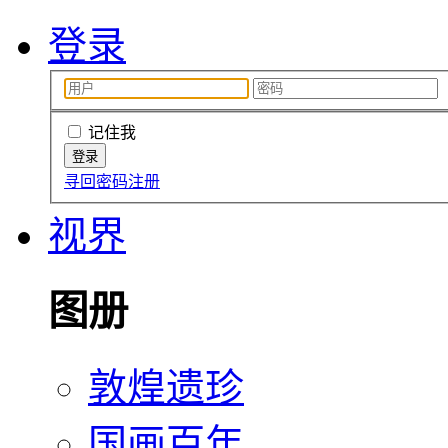
登录
记住我
寻回密码
注册
视界
图册
敦煌遗珍
国画百年