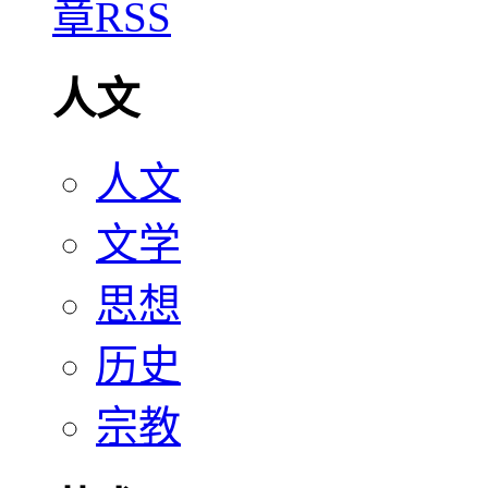
人文
人文
文学
思想
历史
宗教