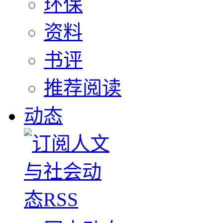
环保
资料
书评
推荐阅读
动态