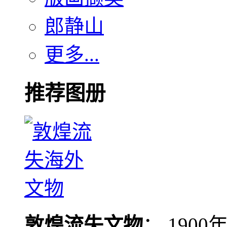
郎静山
更多...
推荐图册
敦煌流失文物
： 190