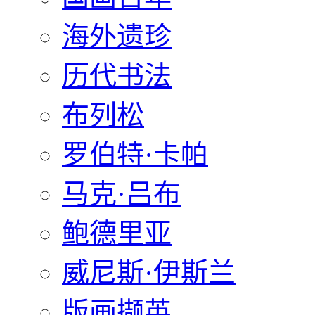
海外遗珍
历代书法
布列松
罗伯特·卡帕
马克·吕布
鲍德里亚
威尼斯·伊斯兰
版画撷英