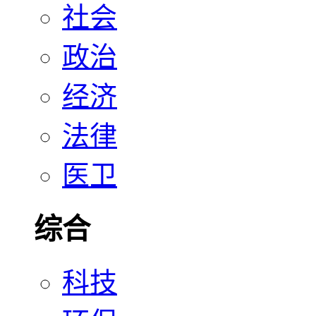
社会
政治
经济
法律
医卫
综合
科技