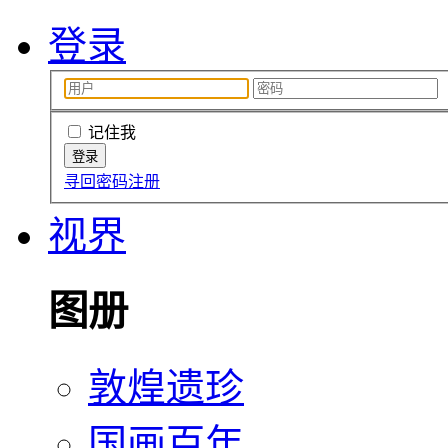
登录
记住我
寻回密码
注册
视界
图册
敦煌遗珍
国画百年