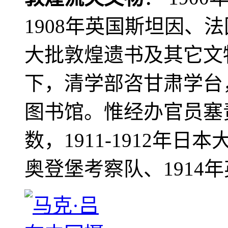
1908年英国斯坦因、
大批敦煌遗书及其它文物
下，清学部咨甘肃学台
图书馆。惟经办官员塞
数，1911-1912年日本
奥登堡考察队、1914