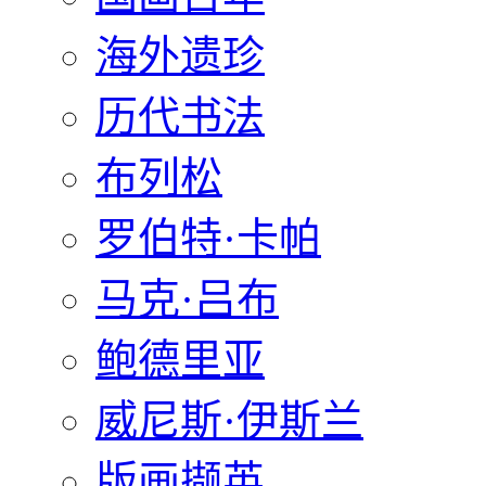
海外遗珍
历代书法
布列松
罗伯特·卡帕
马克·吕布
鲍德里亚
威尼斯·伊斯兰
版画撷英