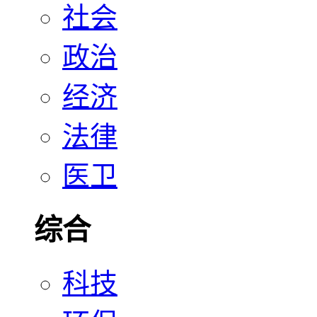
社会
政治
经济
法律
医卫
综合
科技