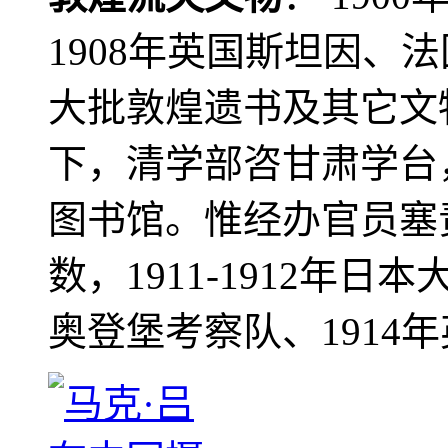
1908年英国斯坦因、
大批敦煌遗书及其它文物
下，清学部咨甘肃学台
图书馆。惟经办官员塞
数，1911-1912年日本
奥登堡考察队、1914