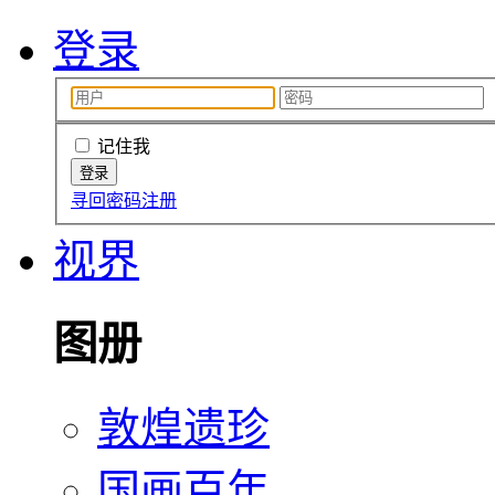
登录
记住我
寻回密码
注册
视界
图册
敦煌遗珍
国画百年