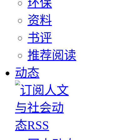
环保
资料
书评
推荐阅读
动态