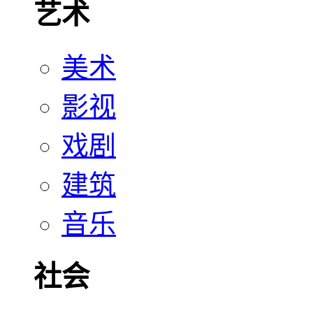
艺术
美术
影视
戏剧
建筑
音乐
社会