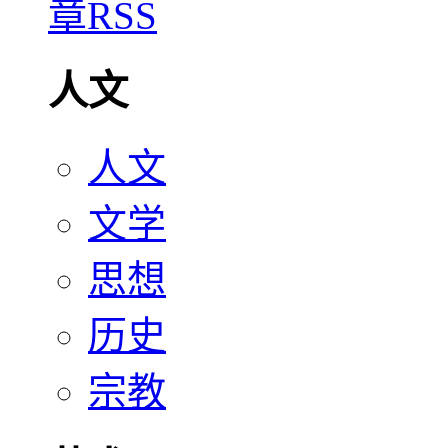
人文
人文
文学
思想
历史
宗教