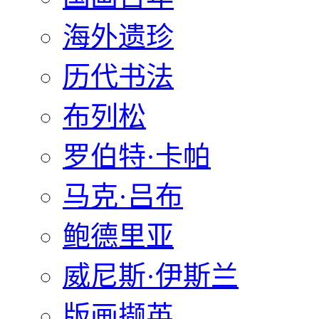
海外遗珍
历代书法
布列松
罗伯特·卡帕
马克·吕布
鲍德里亚
威尼斯·伊斯兰
版画撷英