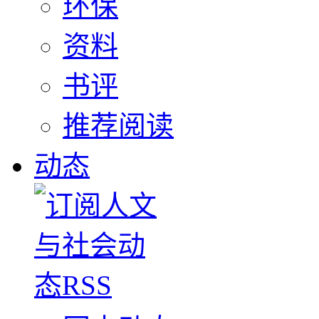
环保
资料
书评
推荐阅读
动态