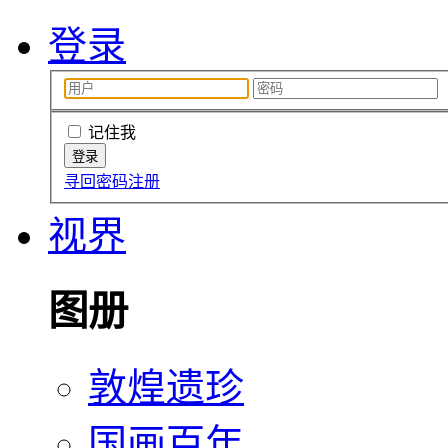
登录
记住我
寻回密码
注册
视界
图册
敦煌遗珍
国画百年