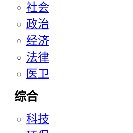
社会
政治
经济
法律
医卫
综合
科技