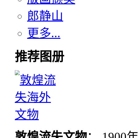
郎静山
更多...
推荐图册
敦煌流失文物
： 190