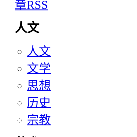
人文
人文
文学
思想
历史
宗教