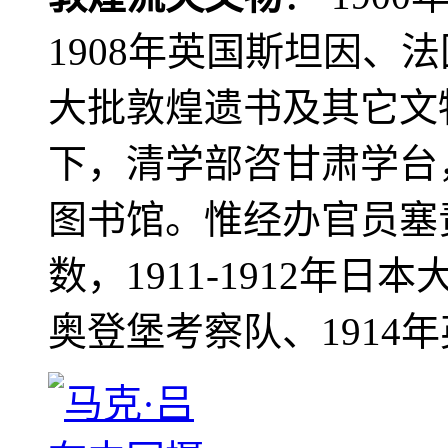
1908年英国斯坦因、
大批敦煌遗书及其它文物
下，清学部咨甘肃学台
图书馆。惟经办官员塞
数，1911-1912年日本
奥登堡考察队、1914