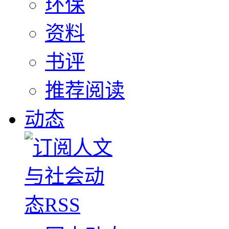
环保
资料
书评
推荐阅读
动态