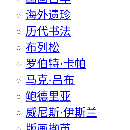
海外遗珍
历代书法
布列松
罗伯特·卡帕
马克·吕布
鲍德里亚
威尼斯·伊斯兰
版画撷英