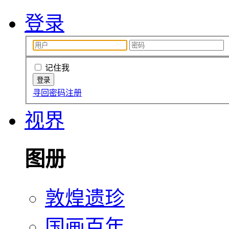
登录
记住我
寻回密码
注册
视界
图册
敦煌遗珍
国画百年