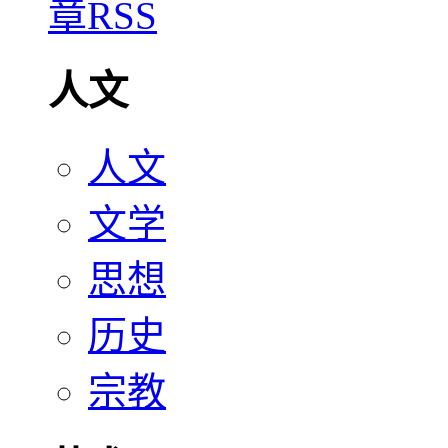
人文
人文
文学
思想
历史
宗教