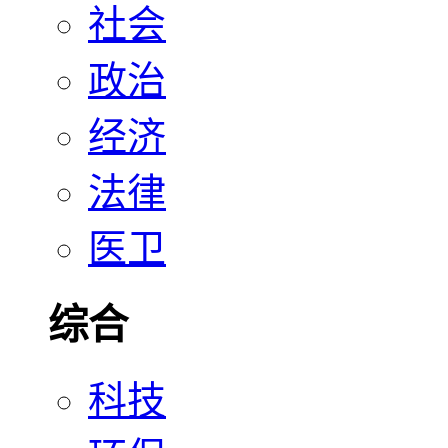
社会
政治
经济
法律
医卫
综合
科技