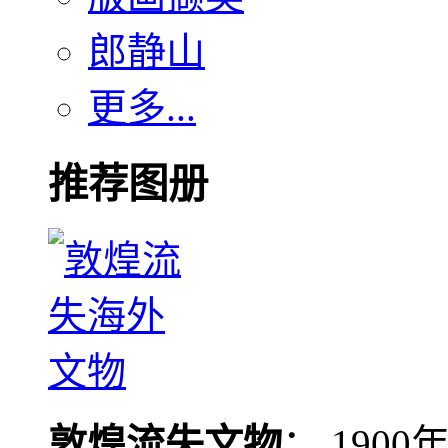
郎静山
更多...
推荐图册
敦煌流失文物
： 190