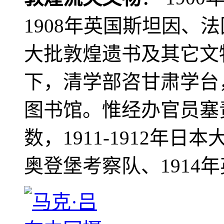
1908年英国斯坦因、
大批敦煌遗书及其它文物
下，清学部咨甘肃学台
图书馆。惟经办官员塞
数，1911-1912年日本
奥登堡考察队、1914