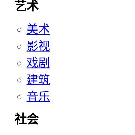
艺术
美术
影视
戏剧
建筑
音乐
社会