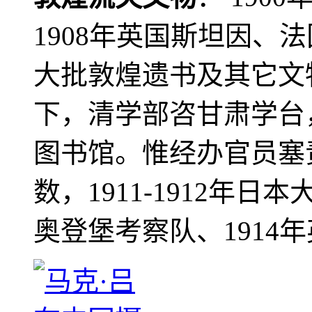
1908年英国斯坦因、
大批敦煌遗书及其它文物
下，清学部咨甘肃学台
图书馆。惟经办官员塞
数，1911-1912年日本
奥登堡考察队、1914