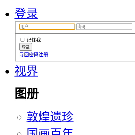
登录
记住我
寻回密码
注册
视界
图册
敦煌遗珍
国画百年