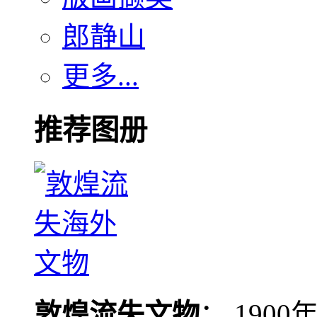
郎静山
更多...
推荐图册
敦煌流失文物
： 190