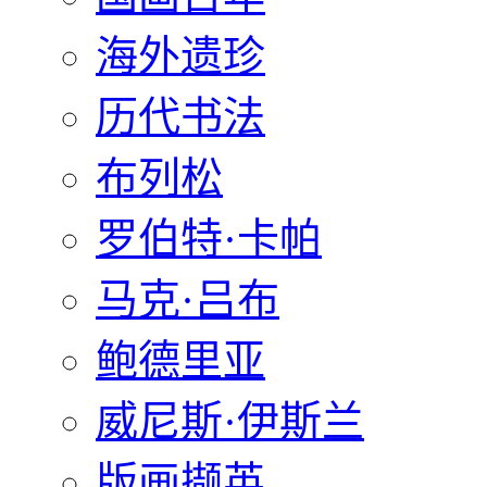
海外遗珍
历代书法
布列松
罗伯特·卡帕
马克·吕布
鲍德里亚
威尼斯·伊斯兰
版画撷英