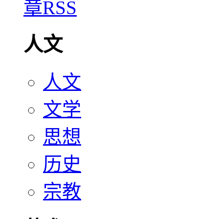
人文
人文
文学
思想
历史
宗教