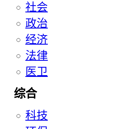
社会
政治
经济
法律
医卫
综合
科技