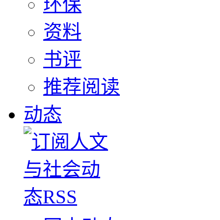
环保
资料
书评
推荐阅读
动态