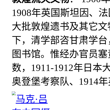
1908年英国斯坦因、
大批敦煌遗书及其它文物
下，清学部咨甘肃学台
图书馆。惟经办官员塞
数，1911-1912年日本
奥登堡考察队、1914