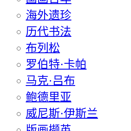
海外遗珍
历代书法
布列松
罗伯特·卡帕
马克·吕布
鲍德里亚
威尼斯·伊斯兰
版画撷英