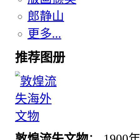
郎静山
更多...
推荐图册
敦煌流失文物
： 190