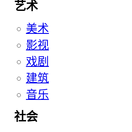
艺术
美术
影视
戏剧
建筑
音乐
社会