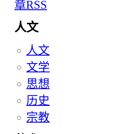
人文
人文
文学
思想
历史
宗教