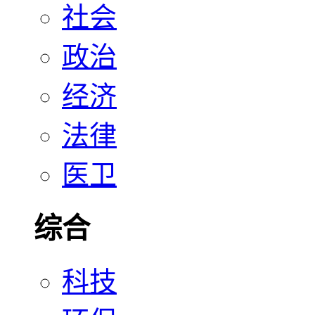
社会
政治
经济
法律
医卫
综合
科技