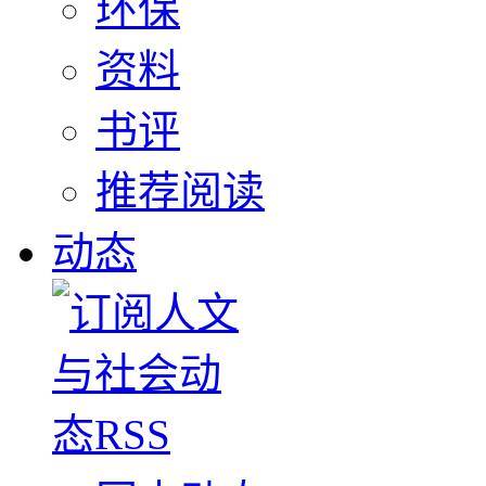
环保
资料
书评
推荐阅读
动态