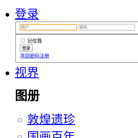
登录
记住我
寻回密码
注册
视界
图册
敦煌遗珍
国画百年