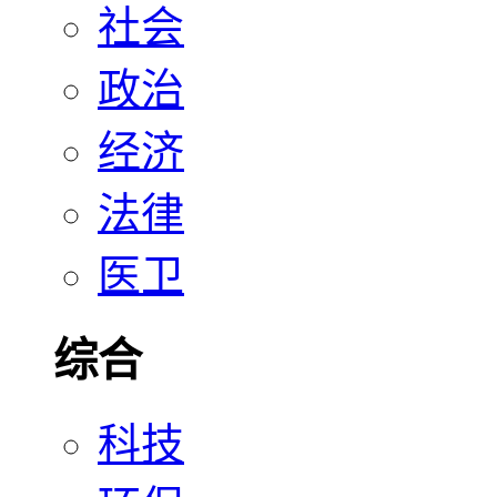
社会
政治
经济
法律
医卫
综合
科技