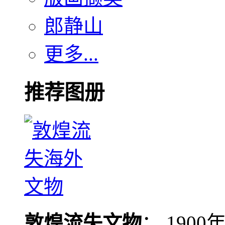
郎静山
更多...
推荐图册
敦煌流失文物
： 190