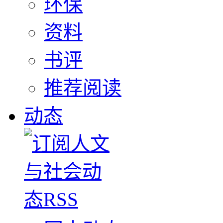
环保
资料
书评
推荐阅读
动态