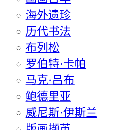
海外遗珍
历代书法
布列松
罗伯特·卡帕
马克·吕布
鲍德里亚
威尼斯·伊斯兰
版画撷英