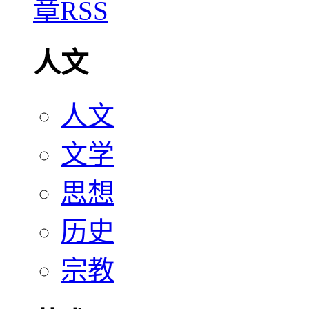
人文
人文
文学
思想
历史
宗教