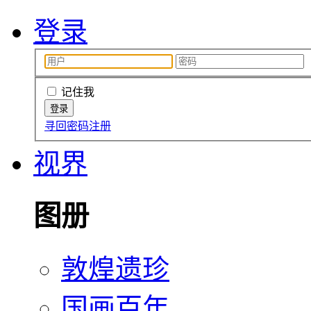
登录
记住我
寻回密码
注册
视界
图册
敦煌遗珍
国画百年