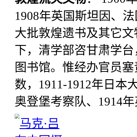
1908年英国斯坦因、
大批敦煌遗书及其它文物
下，清学部咨甘肃学台
图书馆。惟经办官员塞
数，1911-1912年日本
奥登堡考察队、1914