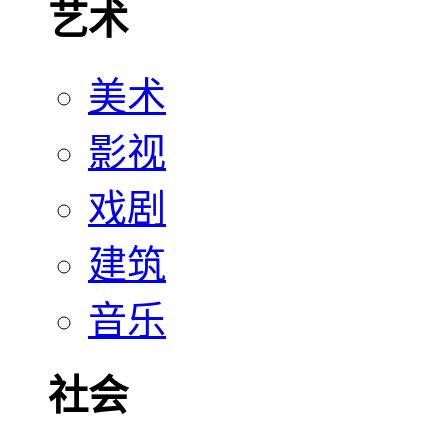
艺术
美术
影视
戏剧
建筑
音乐
社会