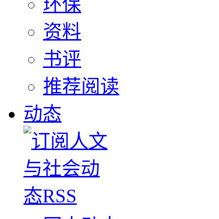
环保
资料
书评
推荐阅读
动态