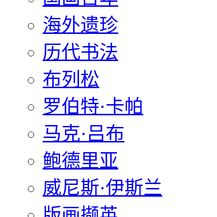
海外遗珍
历代书法
布列松
罗伯特·卡帕
马克·吕布
鲍德里亚
威尼斯·伊斯兰
版画撷英