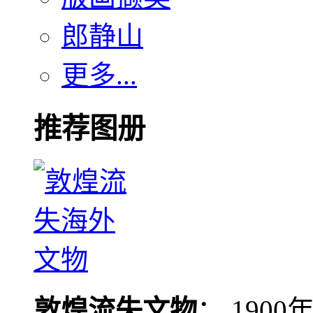
郎静山
更多...
推荐图册
敦煌流失文物
： 190