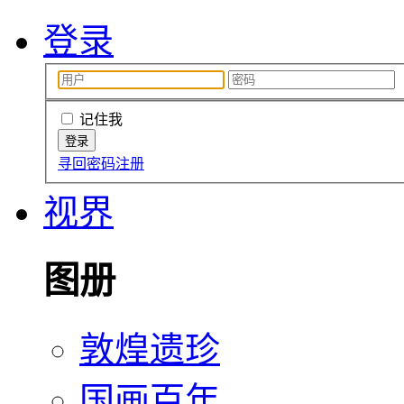
登录
记住我
寻回密码
注册
视界
图册
敦煌遗珍
国画百年