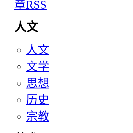
人文
人文
文学
思想
历史
宗教