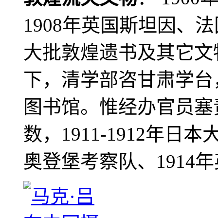
1908年英国斯坦因、
大批敦煌遗书及其它文物
下，清学部咨甘肃学台
图书馆。惟经办官员塞
数，1911-1912年日本
奥登堡考察队、1914