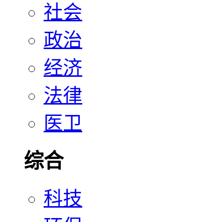
社会
政治
经济
法律
医卫
综合
科技