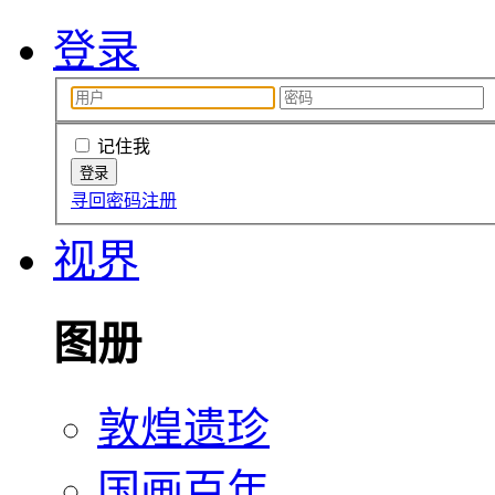
登录
记住我
寻回密码
注册
视界
图册
敦煌遗珍
国画百年