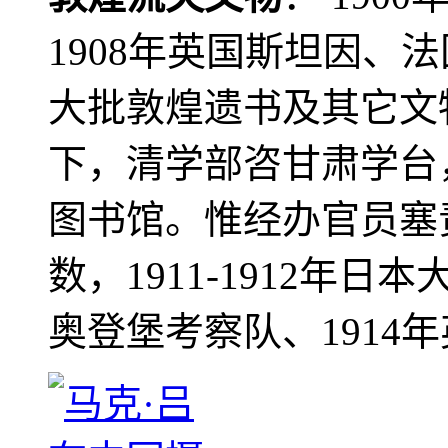
1908年英国斯坦因、
大批敦煌遗书及其它文物
下，清学部咨甘肃学台
图书馆。惟经办官员塞
数，1911-1912年日本
奥登堡考察队、1914