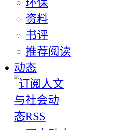
环保
资料
书评
推荐阅读
动态