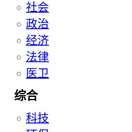
社会
政治
经济
法律
医卫
综合
科技