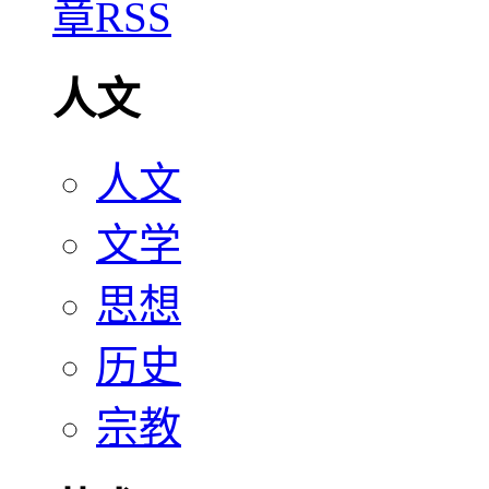
人文
人文
文学
思想
历史
宗教