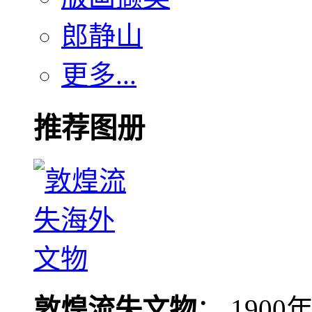
郎静山
更多...
推荐图册
敦煌流失文物
： 190