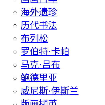
海外遗珍
历代书法
布列松
罗伯特·卡帕
马克·吕布
鲍德里亚
威尼斯·伊斯兰
版画撷英