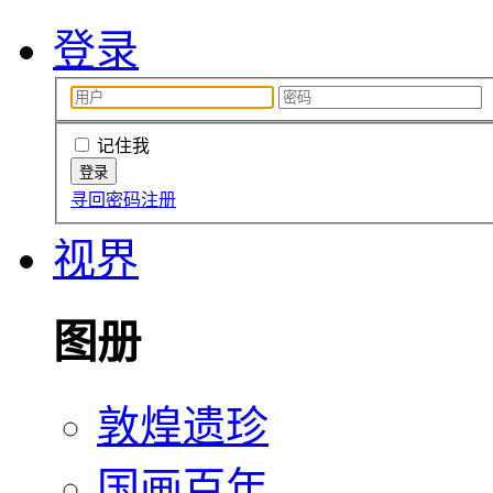
登录
记住我
寻回密码
注册
视界
图册
敦煌遗珍
国画百年