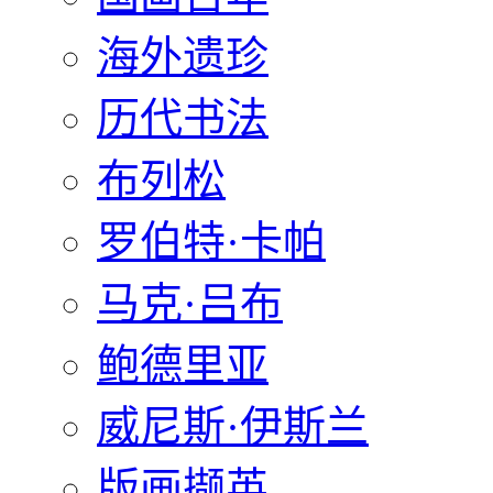
海外遗珍
历代书法
布列松
罗伯特·卡帕
马克·吕布
鲍德里亚
威尼斯·伊斯兰
版画撷英