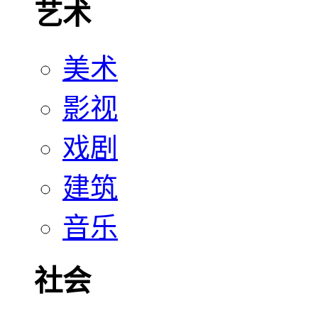
艺术
美术
影视
戏剧
建筑
音乐
社会