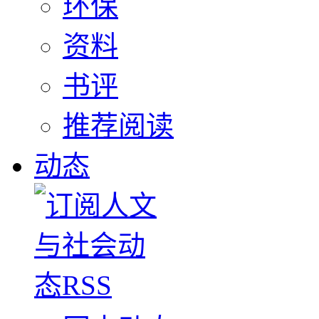
环保
资料
书评
推荐阅读
动态