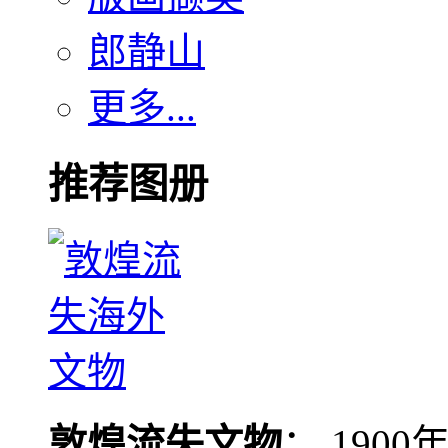
郎静山
更多...
推荐图册
敦煌流失文物
： 190