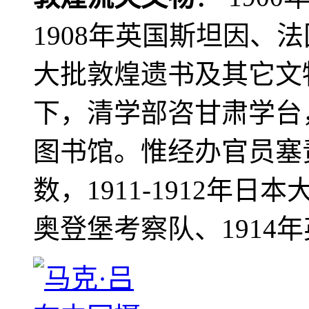
1908年英国斯坦因、
大批敦煌遗书及其它文物
下，清学部咨甘肃学台
图书馆。惟经办官员塞
数，1911-1912年日本
奥登堡考察队、1914