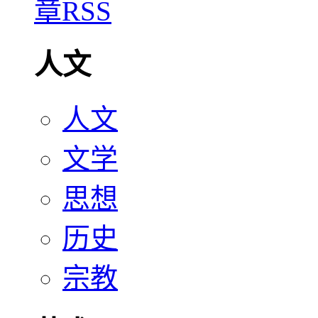
人文
人文
文学
思想
历史
宗教