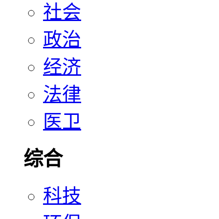
社会
政治
经济
法律
医卫
综合
科技