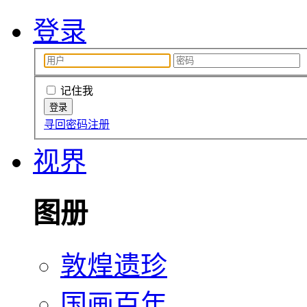
登录
记住我
寻回密码
注册
视界
图册
敦煌遗珍
国画百年