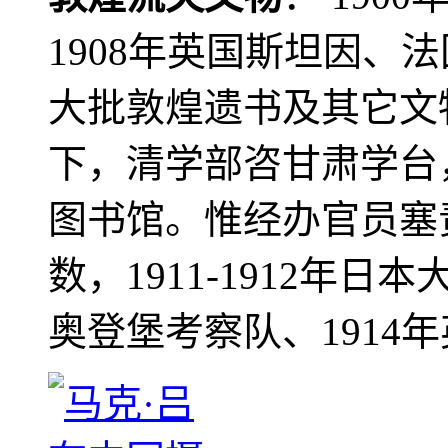
1908年英国斯坦因、
大批敦煌遗书及其它文物
下，清学部咨甘肃学台
图书馆。惟经办官员塞
数，1911-1912年日本
奥登堡考察队、1914