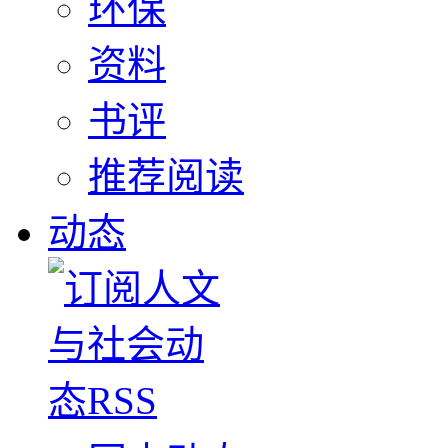
环保
资料
书评
推荐阅读
动态