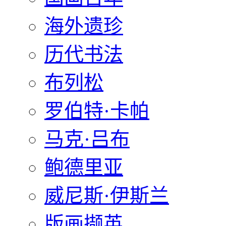
海外遗珍
历代书法
布列松
罗伯特·卡帕
马克·吕布
鲍德里亚
威尼斯·伊斯兰
版画撷英