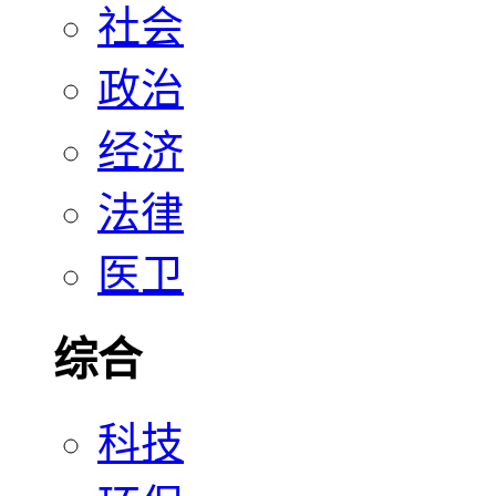
社会
政治
经济
法律
医卫
综合
科技