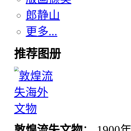
郎静山
更多...
推荐图册
敦煌流失文物
： 190