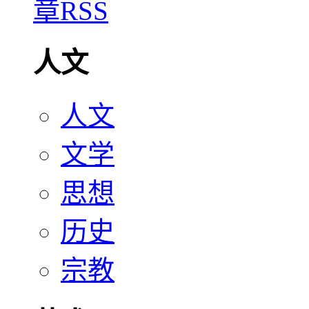
人文
人文
文学
思想
历史
宗教