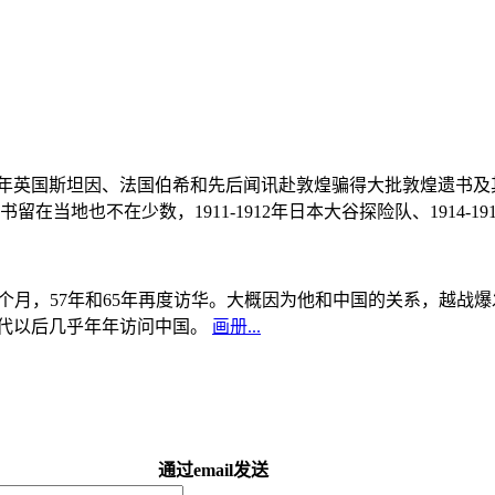
, 1908年英国斯坦因、法国伯希和先后闻讯赴敦煌骗得大批敦煌遗
当地也不在少数，1911-1912年日本大谷探险队、1914-1
中国5个月，57年和65年再度访华。大概因为他和中国的关系，越
0年代以后几乎年年访问中国。
画册...
通过email发送