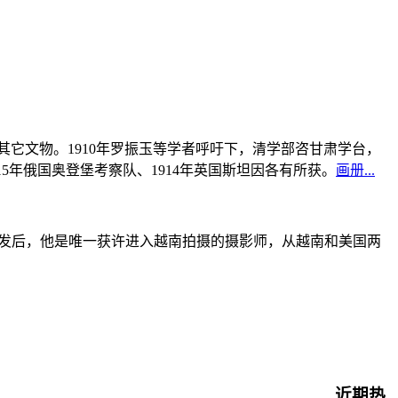
书及其它文物。1910年罗振玉等学者呼吁下，清学部咨甘肃学台，
915年俄国奥登堡考察队、1914年英国斯坦因各有所获。
画册...
战爆发后，他是唯一获许进入越南拍摄的摄影师，从越南和美国两
近期热