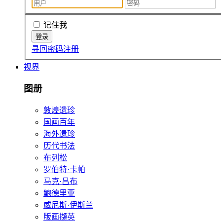
记住我
寻回密码
注册
视界
图册
敦煌遗珍
国画百年
海外遗珍
历代书法
布列松
罗伯特·卡帕
马克·吕布
鲍德里亚
威尼斯·伊斯兰
版画撷英