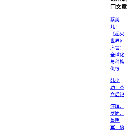
门文章
蔡美
儿：
《起火
世界》
序言：
全球化
与种族
仇恨
韩少
功：革
命后记
汪晖、
罗岗、
鲁明
军：跨