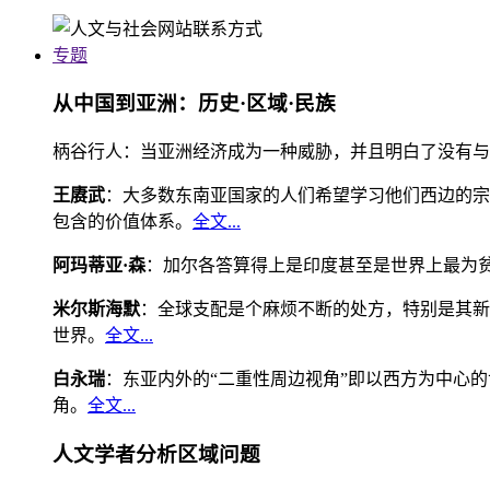
专题
从中国到亚洲：历史·区域·民族
柄谷行人：当亚洲经济成为一种威胁，并且明白了没有与
王赓武
：大多数东南亚国家的人们希望学习他们西边的宗
包含的价值体系。
全文...
阿玛蒂亚·森
：加尔各答算得上是印度甚至是世界上最为
米尔斯海默
：全球支配是个麻烦不断的处方，特别是其新
世界。
全文...
白永瑞
：东亚内外的“二重性周边视角”即以西方为中心
角。
全文...
人文学者分析区域问题