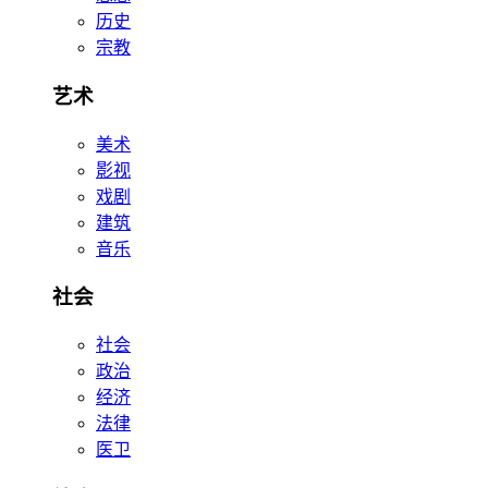
历史
宗教
艺术
美术
影视
戏剧
建筑
音乐
社会
社会
政治
经济
法律
医卫