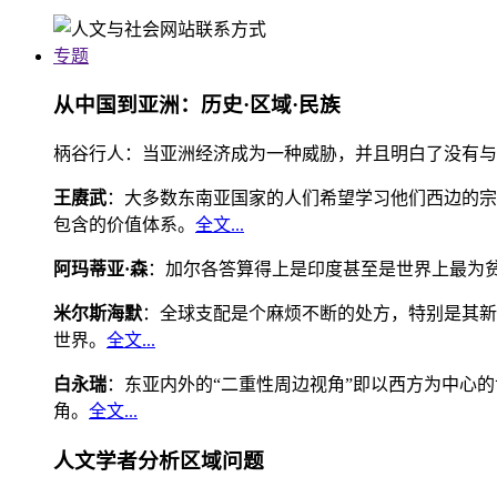
专题
从中国到亚洲：历史·区域·民族
柄谷行人：当亚洲经济成为一种威胁，并且明白了没有与
王赓武
：大多数东南亚国家的人们希望学习他们西边的宗
包含的价值体系。
全文...
阿玛蒂亚·森
：加尔各答算得上是印度甚至是世界上最为
米尔斯海默
：全球支配是个麻烦不断的处方，特别是其新
世界。
全文...
白永瑞
：东亚内外的“二重性周边视角”即以西方为中心
角。
全文...
人文学者分析区域问题