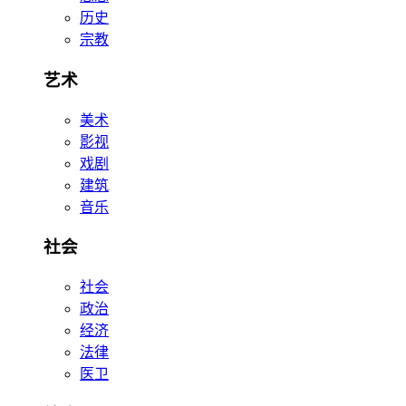
历史
宗教
艺术
美术
影视
戏剧
建筑
音乐
社会
社会
政治
经济
法律
医卫