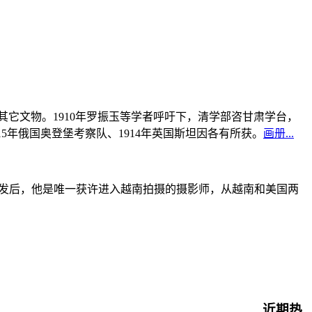
书及其它文物。1910年罗振玉等学者呼吁下，清学部咨甘肃学台，
915年俄国奥登堡考察队、1914年英国斯坦因各有所获。
画册...
战爆发后，他是唯一获许进入越南拍摄的摄影师，从越南和美国两
近期热