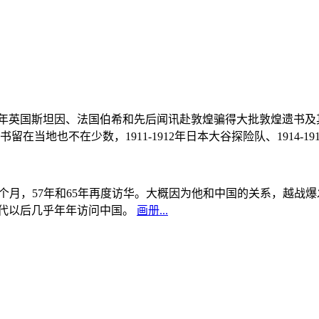
, 1908年英国斯坦因、法国伯希和先后闻讯赴敦煌骗得大批敦煌遗
当地也不在少数，1911-1912年日本大谷探险队、1914-1
中国5个月，57年和65年再度访华。大概因为他和中国的关系，越
0年代以后几乎年年访问中国。
画册...