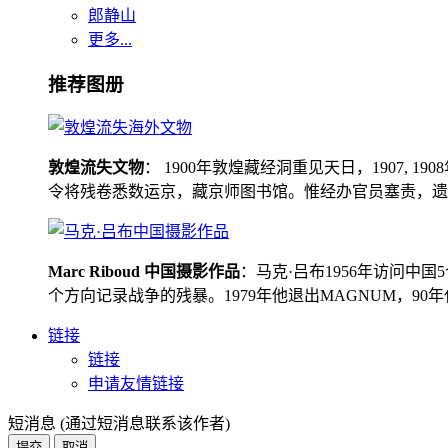
郎静山
更多...
推荐图册
敦煌流失文物
： 1900年敦煌藏经洞重见天日，1907
令将残卷悉数运京，藏京师图书馆。惟经办官员塞责，遗书留在
Marc Riboud 中国摄影作品
：马克·吕布1956年访问
个方向记录战争的残暴。1979年他退出MAGNUM，9
链接
链接
申请友情链接
短消息 (通过短消息联系该作者)