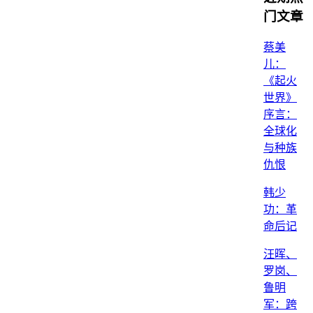
门文章
蔡美
儿：
《起火
世界》
序言：
全球化
与种族
仇恨
韩少
功：革
命后记
汪晖、
罗岗、
鲁明
军：跨