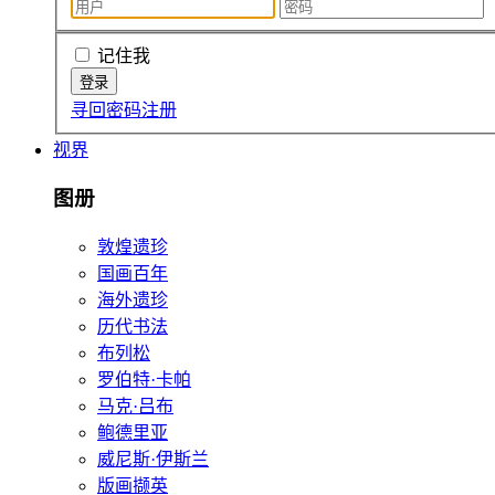
记住我
寻回密码
注册
视界
图册
敦煌遗珍
国画百年
海外遗珍
历代书法
布列松
罗伯特·卡帕
马克·吕布
鲍德里亚
威尼斯·伊斯兰
版画撷英