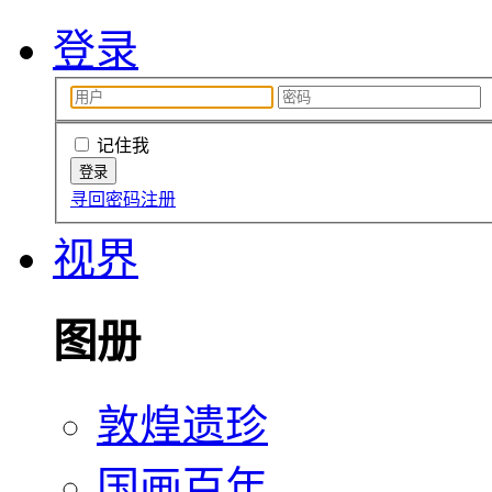
登录
记住我
寻回密码
注册
视界
图册
敦煌遗珍
国画百年