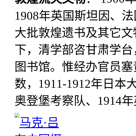
1908年英国斯坦因、
大批敦煌遗书及其它文物
下，清学部咨甘肃学台
图书馆。惟经办官员塞
数，1911-1912年日本
奥登堡考察队、1914