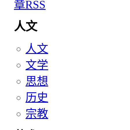
人文
人文
文学
思想
历史
宗教