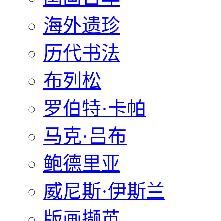
海外遗珍
历代书法
布列松
罗伯特·卡帕
马克·吕布
鲍德里亚
威尼斯·伊斯兰
版画撷英