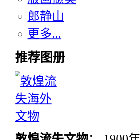
郎静山
更多...
推荐图册
敦煌流失文物
： 190