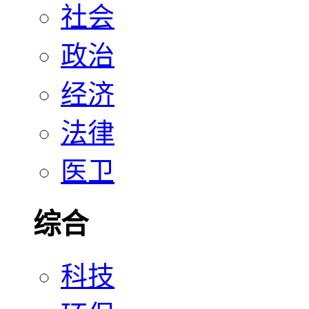
社会
政治
经济
法律
医卫
综合
科技