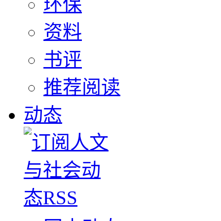
环保
资料
书评
推荐阅读
动态