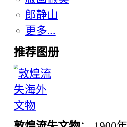
郎静山
更多...
推荐图册
敦煌流失文物
： 190