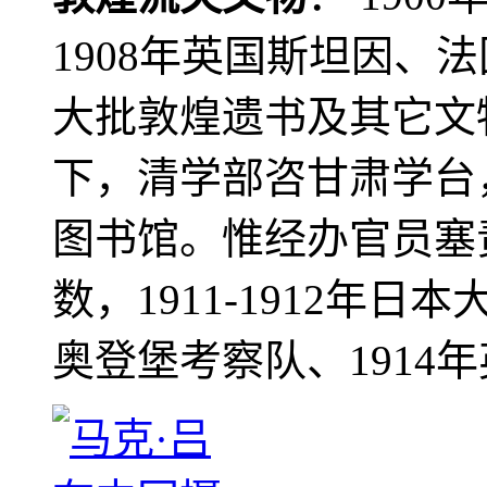
1908年英国斯坦因、
大批敦煌遗书及其它文物
下，清学部咨甘肃学台
图书馆。惟经办官员塞
数，1911-1912年日本
奥登堡考察队、1914