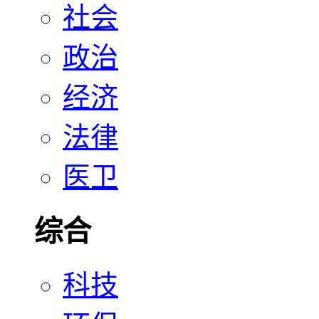
社会
政治
经济
法律
医卫
综合
科技