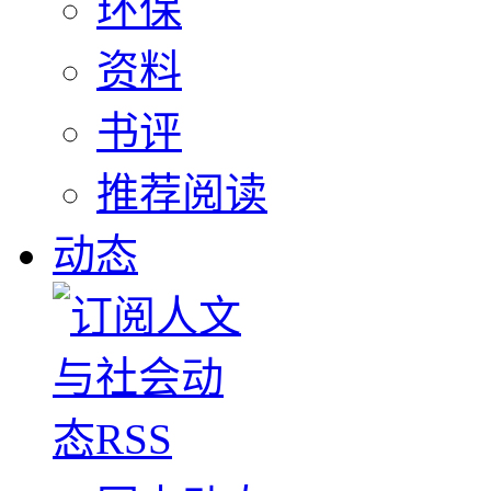
环保
资料
书评
推荐阅读
动态