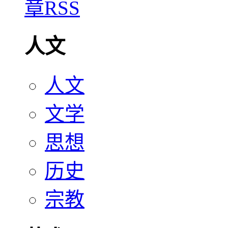
人文
人文
文学
思想
历史
宗教