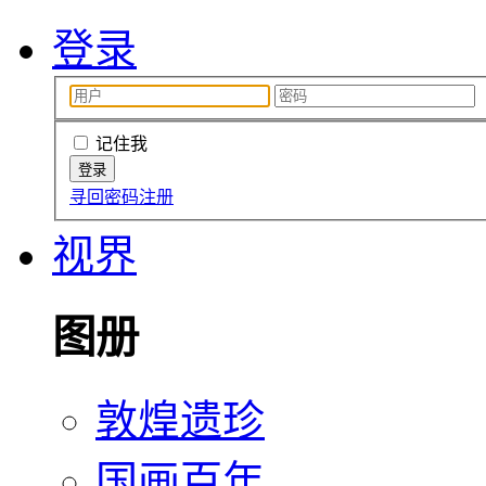
登录
记住我
寻回密码
注册
视界
图册
敦煌遗珍
国画百年