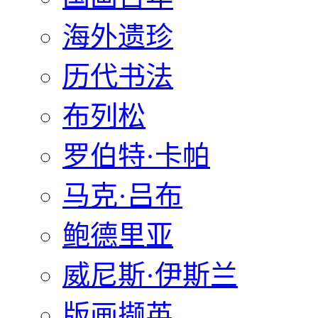
海外遗珍
历代书法
布列松
罗伯特·卡帕
马克·吕布
鲍德里亚
威尼斯·伊斯兰
版画撷英