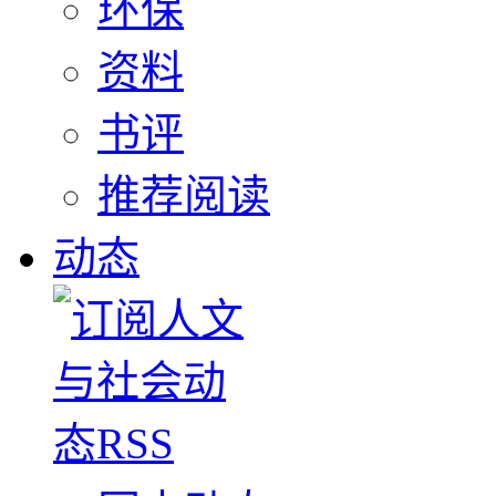
环保
资料
书评
推荐阅读
动态