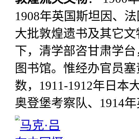
1908年英国斯坦因、
大批敦煌遗书及其它文物
下，清学部咨甘肃学台
图书馆。惟经办官员塞
数，1911-1912年日本
奥登堡考察队、1914