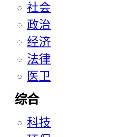
社会
政治
经济
法律
医卫
综合
科技