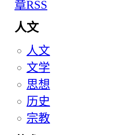
人文
人文
文学
思想
历史
宗教