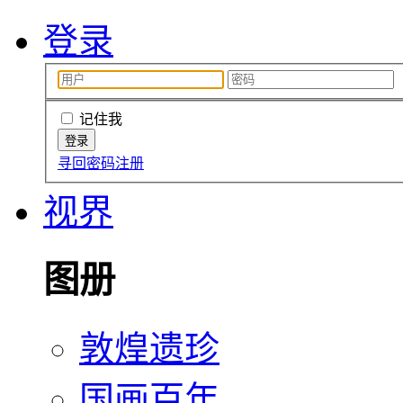
登录
记住我
寻回密码
注册
视界
图册
敦煌遗珍
国画百年