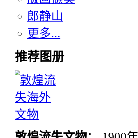
郎静山
更多...
推荐图册
敦煌流失文物
： 190