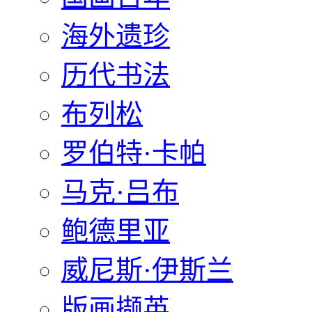
海外遗珍
历代书法
布列松
罗伯特·卡帕
马克·吕布
鲍德里亚
威尼斯·伊斯兰
版画撷英