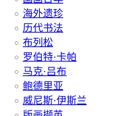
海外遗珍
历代书法
布列松
罗伯特·卡帕
马克·吕布
鲍德里亚
威尼斯·伊斯兰
版画撷英