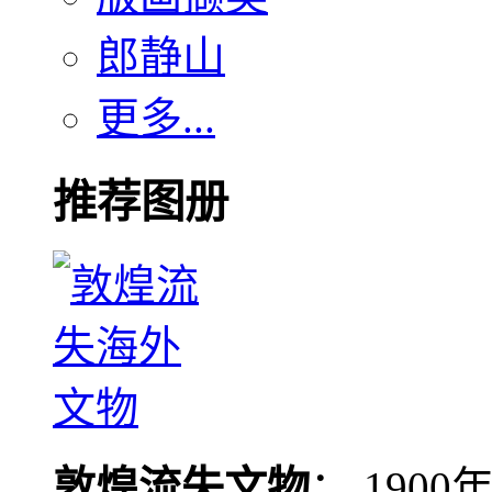
郎静山
更多...
推荐图册
敦煌流失文物
： 190