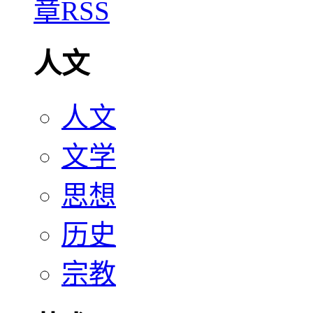
人文
人文
文学
思想
历史
宗教