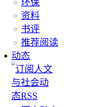
环保
资料
书评
推荐阅读
动态