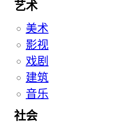
艺术
美术
影视
戏剧
建筑
音乐
社会