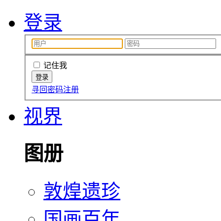
登录
记住我
寻回密码
注册
视界
图册
敦煌遗珍
国画百年