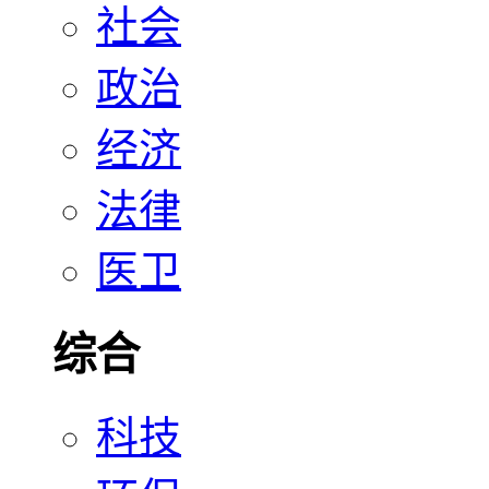
社会
政治
经济
法律
医卫
综合
科技