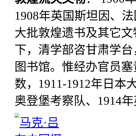
1908年英国斯坦因、
大批敦煌遗书及其它文物
下，清学部咨甘肃学台
图书馆。惟经办官员塞
数，1911-1912年日本
奥登堡考察队、1914