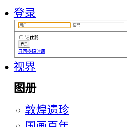
登录
记住我
寻回密码
注册
视界
图册
敦煌遗珍
国画百年