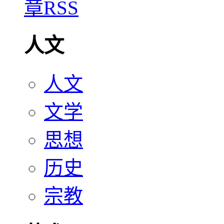
人文
人文
文学
思想
历史
宗教