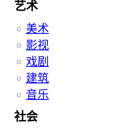
艺术
美术
影视
戏剧
建筑
音乐
社会