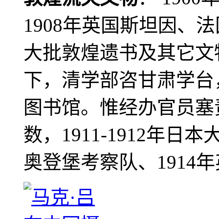
1908年英国斯坦因、
大批敦煌遗书及其它文物
下，清学部咨甘肃学台
图书馆。惟经办官员塞
数，1911-1912年日本
奥登堡考察队、1914