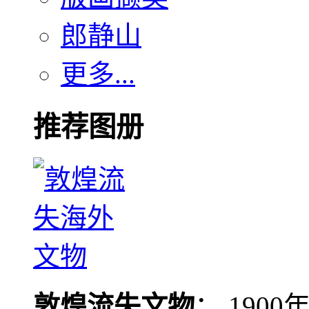
郎静山
更多...
推荐图册
敦煌流失文物
： 190