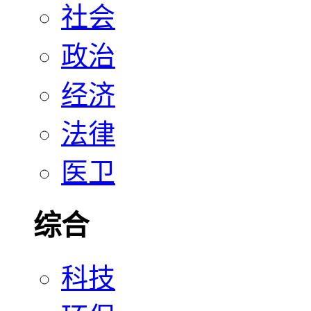
社会
政治
经济
法律
医卫
综合
科技