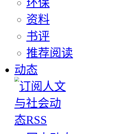
环保
资料
书评
推荐阅读
动态