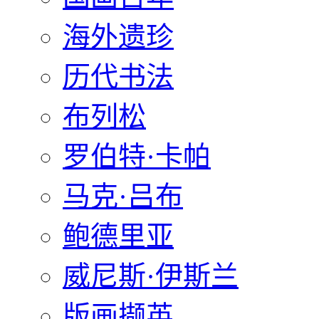
海外遗珍
历代书法
布列松
罗伯特·卡帕
马克·吕布
鲍德里亚
威尼斯·伊斯兰
版画撷英