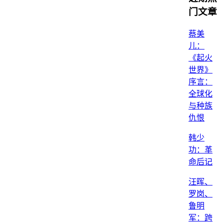
门文章
蔡美
儿：
《起火
世界》
序言：
全球化
与种族
仇恨
韩少
功：革
命后记
汪晖、
罗岗、
鲁明
军：跨