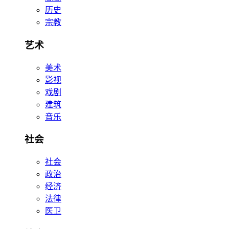
历史
宗教
艺术
美术
影视
戏剧
建筑
音乐
社会
社会
政治
经济
法律
医卫