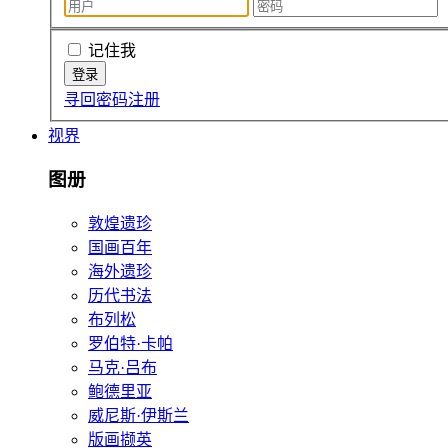
记住我
寻回密码
注册
视界
图册
敦煌遗珍
国画百年
海外遗珍
历代书法
布列松
罗伯特·卡帕
马克·吕布
鲍德里亚
威尼斯·伊斯兰
版画撷英