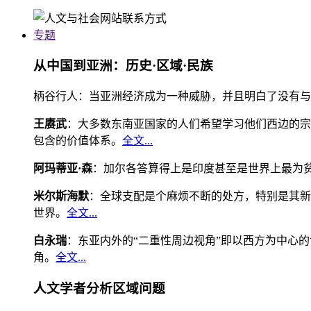
专题
从中国到亚洲：历史·区域·民族
柄谷行人：当亚洲经济成为一种威胁，并且明白了没有与
王赓武
：大多数东南亚国家的人们希望学习他们西边的宗
包含的价值体系。
全文...
阿玛蒂亚·森
：加尔各答算得上是印度甚至是世界上最为
米尔斯海默
：全球支配是个麻烦不断的处方，特别是其新
世界。
全文...
白永瑞
：东亚内外的“二重性周边视角”即以西方为中心
角。
全文...
人文学者分析区域问题