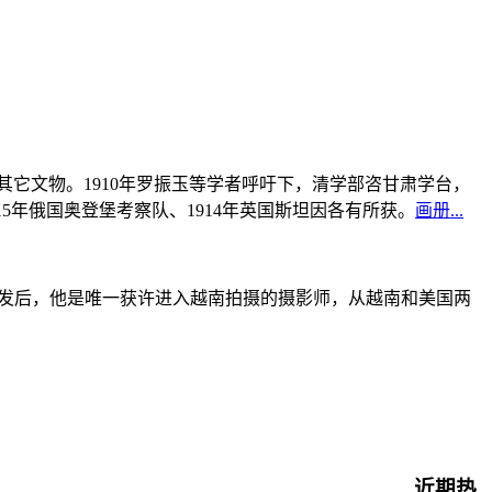
书及其它文物。1910年罗振玉等学者呼吁下，清学部咨甘肃学台，
915年俄国奥登堡考察队、1914年英国斯坦因各有所获。
画册...
战爆发后，他是唯一获许进入越南拍摄的摄影师，从越南和美国两
近期热