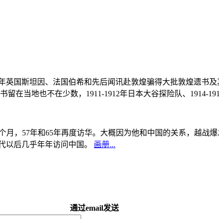
, 1908年英国斯坦因、法国伯希和先后闻讯赴敦煌骗得大批敦煌遗
当地也不在少数，1911-1912年日本大谷探险队、1914-1
中国5个月，57年和65年再度访华。大概因为他和中国的关系，越
0年代以后几乎年年访问中国。
画册...
通过email发送